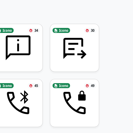
Icono
34
Icono
30
Icono
45
Icono
49