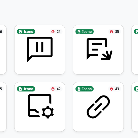
6
Icono
24
Icono
35
5
Icono
42
Icono
43