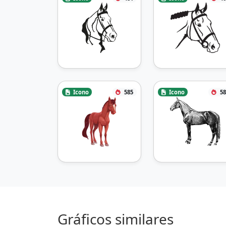
Icono
585
Icono
58
Gráficos similares