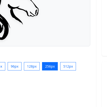
px
96px
128px
256px
512px