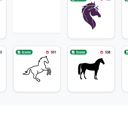
3
Icono
551
Icono
538