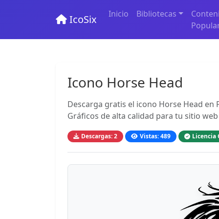
Inicio
Bibliotecas
Conten
IcoSix
Popula
Icono Horse Head
Descarga gratis el icono Horse Head en 
Gráficos de alta calidad para tu sitio web
Descargas: 2
Vistas: 489
Licencia 