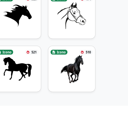
Icono
521
Icono
510