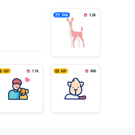
SVG
1.2k
GIF
1.1k
GIF
900