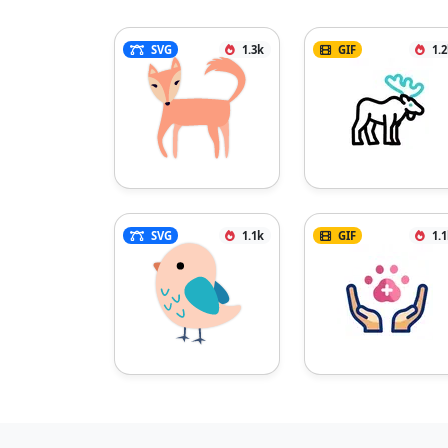
SVG
1.3k
GIF
1.
SVG
1.1k
GIF
1.