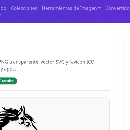
ido
Colecciones
Herramientas de Imagen
Convertido
r
PNG transparente, vector SVG y favicon ICO.
 y apps.
Gratuita