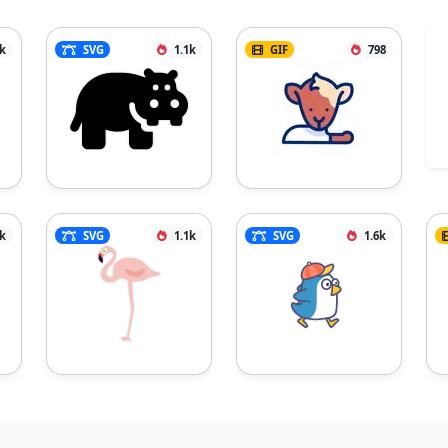
2k
SVG
1.1k
GIF
798
1k
SVG
1.1k
SVG
1.6k