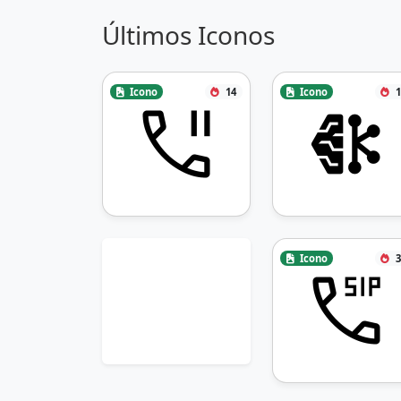
Últimos Iconos
Icono
14
Icono
1
Icono
3