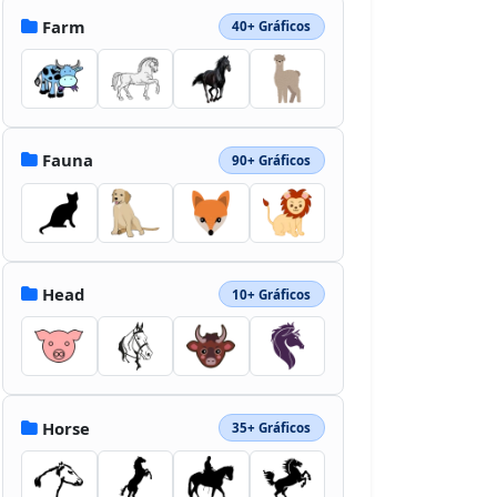
Farm
40+ Gráficos
Fauna
90+ Gráficos
Head
10+ Gráficos
Horse
35+ Gráficos