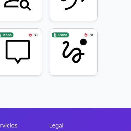
Icono
39
Icono
38
rvicios
Legal