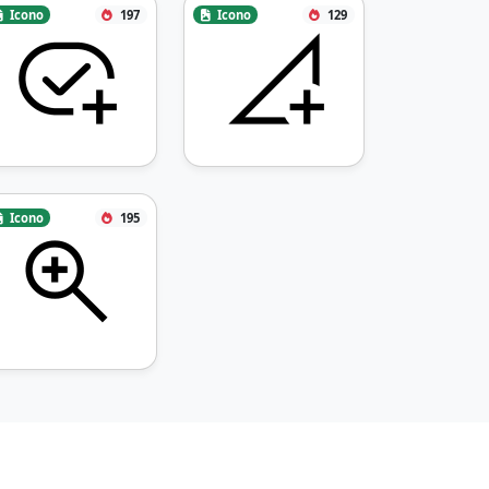
Icono
197
Icono
129
Icono
195