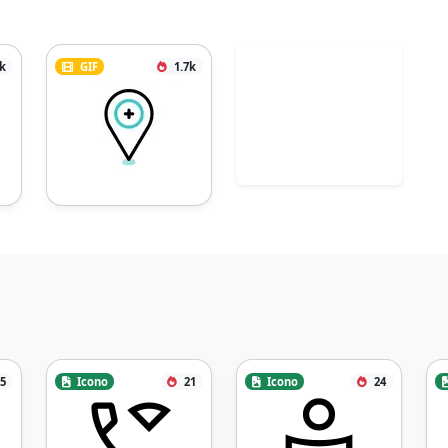
2k
GIF
1.7k
5
Icono
21
Icono
24