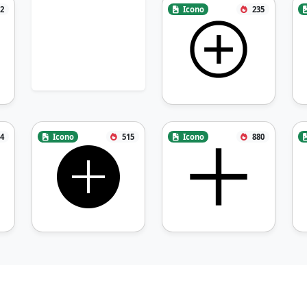
2
Icono
235
4
Icono
515
Icono
880