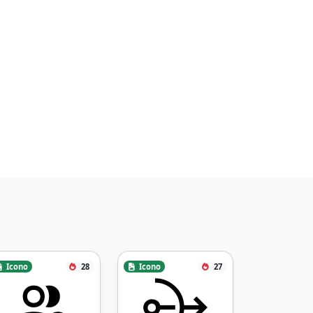
Icono
28
Icono
27