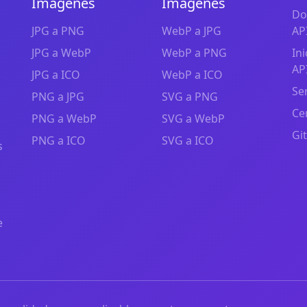
Imágenes
Imágenes
Do
JPG a PNG
WebP a JPG
AP
JPG a WebP
WebP a PNG
In
AP
JPG a ICO
WebP a ICO
Se
PNG a JPG
SVG a PNG
Ce
PNG a WebP
SVG a WebP
Gi
PNG a ICO
SVG a ICO
s
e