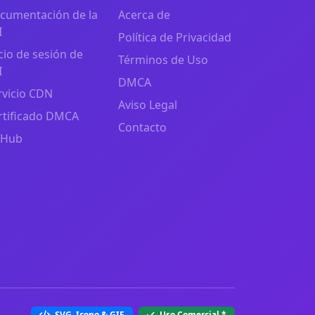
cumentación de la
Acerca de
I
Política de Privacidad
icio de sesión de
Términos de Uso
I
DMCA
rvicio CDN
Aviso Legal
rtificado DMCA
Contacto
tHub
SVG, Icono & GIF
Uso Comercial
*