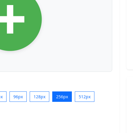
px
96px
128px
256px
512px