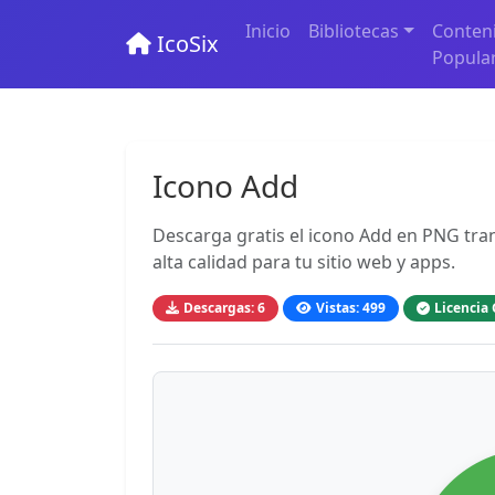
Inicio
Bibliotecas
Conten
IcoSix
Popula
Icono Add
Descarga gratis el icono Add en PNG tran
alta calidad para tu sitio web y apps.
Descargas: 6
Vistas: 499
Licencia 