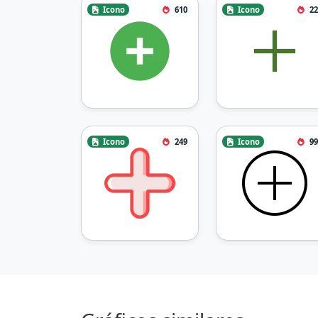
Icono
610
Icono
22
Icono
249
Icono
99