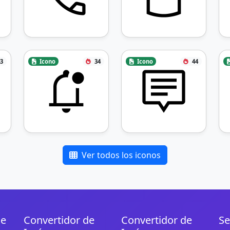
3
Icono
34
Icono
44
Ver todos los iconos
de
Convertidor de
Convertidor de
Se