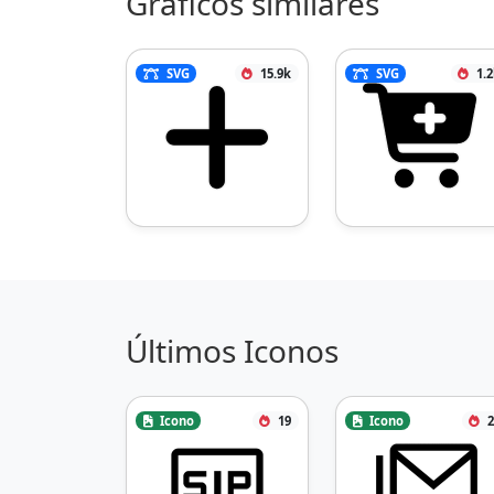
Gráficos similares
SVG
15.9k
SVG
1.
Últimos Iconos
Icono
19
Icono
2