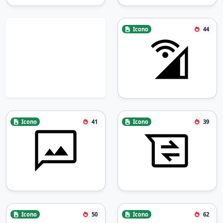
Icono
44
Icono
41
Icono
39
Icono
50
Icono
62