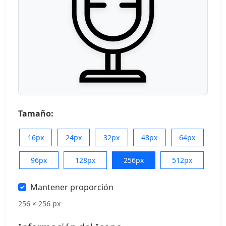
Tamaño:
16px
24px
32px
48px
64px
96px
128px
256px
512px
Mantener proporción
256 × 256 px