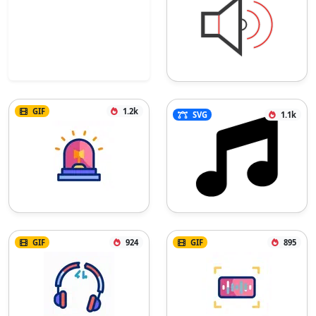
GIF
1.2k
SVG
1.1k
GIF
924
GIF
895