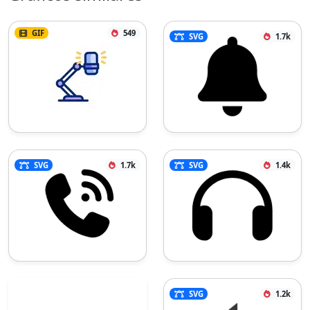
GIF
549
SVG
1.7k
SVG
1.7k
SVG
1.4k
SVG
1.2k