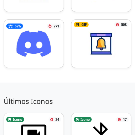
GIF
508
SVG
771
Últimos Iconos
Icono
24
Icono
17