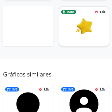
Icono
1.1k
Gráficos similares
SVG
1.2k
SVG
1.5k