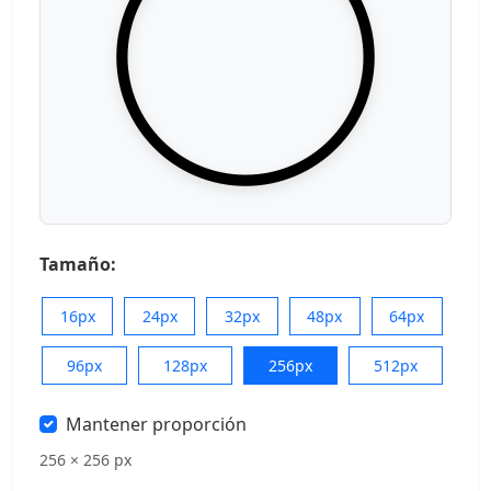
Tamaño:
16px
24px
32px
48px
64px
96px
128px
256px
512px
Mantener proporción
256 × 256 px