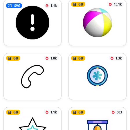
GIF
15.1k
SVG
1.1k
GIF
1.8k
GIF
1.3k
GIF
1.1k
GIF
503