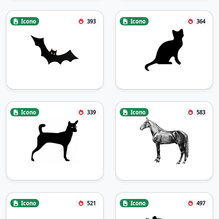
Icono
393
Icono
364
Icono
339
Icono
583
Icono
521
Icono
497