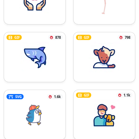
GIF
878
GIF
798
GIF
1.1k
SVG
1.6k