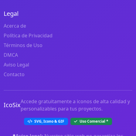
Legal
Acerca de
Política de Privacidad
Términos de Uso
DMCA
Aviso Legal
Contacto
Accede gratuitamente a iconos de alta calidad y
IcoSix
personalizables para tus proyectos.
SVG, Icono & GIF
Uso Comercial
*
*
Aviso legal:
Nuestro sitio web no garantiza los