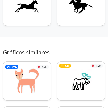
Gráficos similares
GIF
1.2k
SVG
1.3k