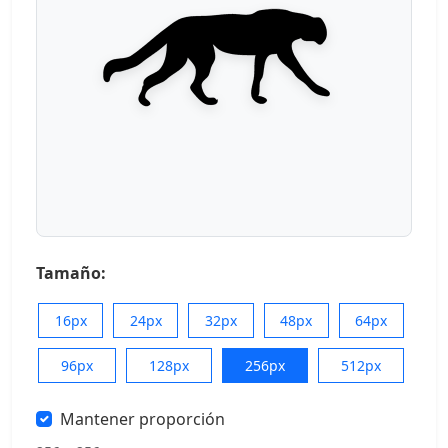
Tamaño:
16px
24px
32px
48px
64px
96px
128px
256px
512px
Mantener proporción