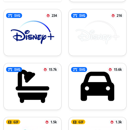
SVG
234
SVG
216
SVG
15.7k
SVG
15.6k
GIF
1.5k
GIF
1.3k