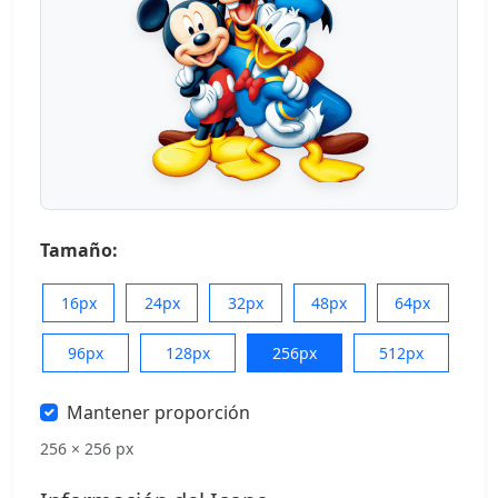
Tamaño:
16px
24px
32px
48px
64px
96px
128px
256px
512px
Mantener proporción
256 × 256 px