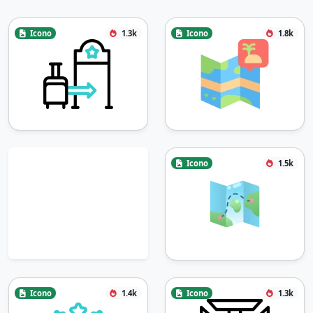
Icono
1.3k
Icono
1.8k
Icono
1.5k
Icono
1.4k
Icono
1.3k