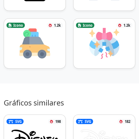
Icono
1.2k
Icono
1.2k
Gráficos similares
SVG
198
SVG
182