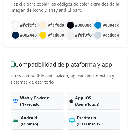
Haz clic para copiar los códigos de color extraídos de la
imagen de icono Disneyland Clipart.
#fcfcfc
#fcf0d8
#00000c
#0084cc
#002448
#fcd800
#f0f0f0
#ccd8e4
Compatibilidad de plataforma y app
100% compatible con Favicon, aplicaciones móviles y
sistemas de escritorio.
Web y Favicon
App iOS
(Navegador)
(Apple Touch)
Android
Escritorio
(Mipmap)
(ICO / macOS)