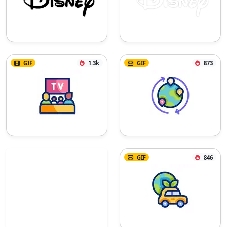
GIF
1.3k
GIF
873
GIF
846