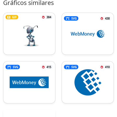
Gráficos similares
GIF
384
SVG
438
SVG
415
SVG
410