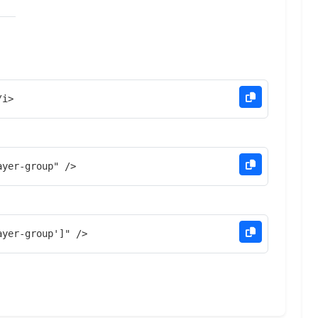
/i>
ayer-group" />
ayer-group']" />