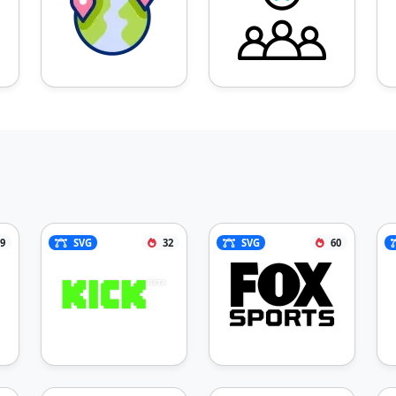
9
SVG
32
SVG
60