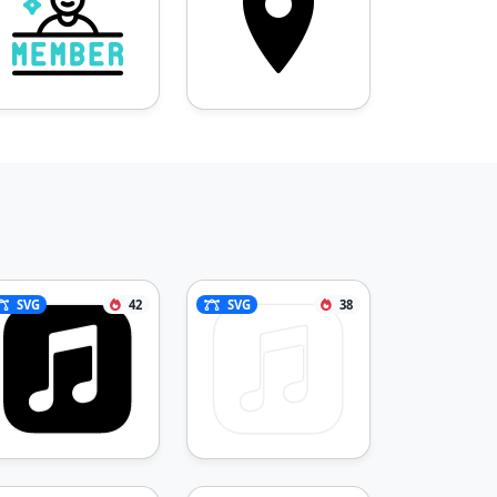
SVG
42
SVG
38