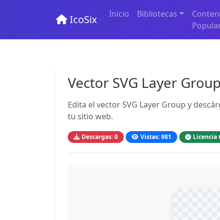
Inicio
Bibliotecas
Conten
IcoSix
Popula
Vector SVG Layer Grou
Edita el vector SVG Layer Group y descár
tu sitio web.
Descargas: 0
Vistas: 981
Licencia 