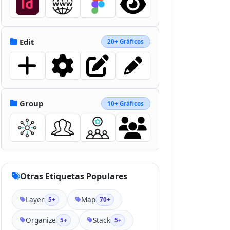
24.6c8.5 3.9 13.9 12.4 13.9 21.8s-
5.4 17.9-13.9 21.8l-218.6 101c-
14.9 6.9-32.1 6.9-47 0l-218.6-
101c-8.5-4-13.9-12.5-13.9-
Edit
20+ Gráficos
21.8s5.4-17.9 13.9-21.8l53.2-24.6 
152 70.2a88.1 88.1 0 0 0 73.8 0">
</path></svg>
Group
10+ Gráficos
Otras Etiquetas Populares
Layer
Map
5+
70+
Organize
Stack
5+
5+