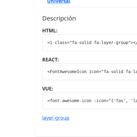
Universal
Descripción
HTML:
<i class="fa-solid fa-layer-group"><
REACT:
<FontAwesomeIcon icon="fa-solid fa-l
VUE:
<font-awesome-icon :icon="['fas', 'l
layer-group