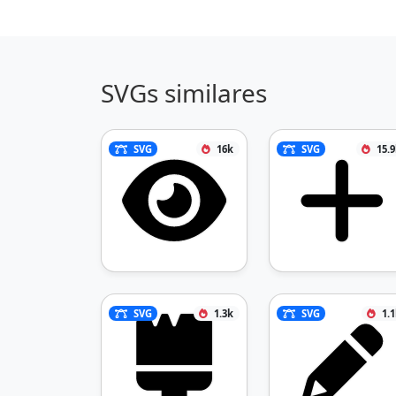
SVGs similares
SVG
16k
SVG
15.
SVG
1.3k
SVG
1.