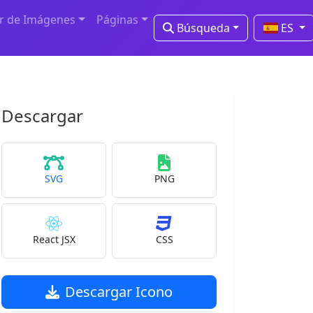
r de Imágenes
Páginas
Búsqueda
ES
Descargar
SVG
PNG
React JSX
CSS
Descargar Icono