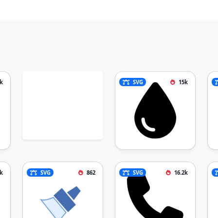
9k
SVG
15k
1k
SVG
862
SVG
16.2k