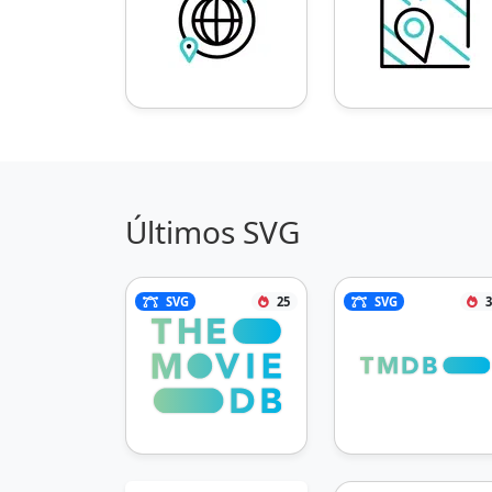
Últimos SVG
SVG
25
SVG
3