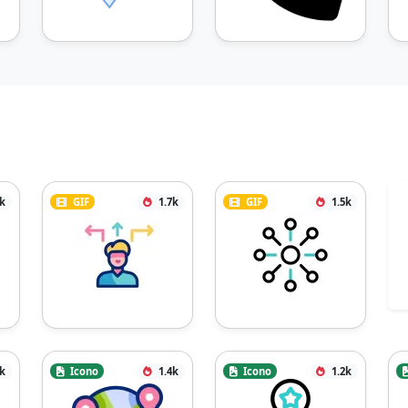
7k
GIF
1.7k
GIF
1.5k
5k
Icono
1.4k
Icono
1.2k