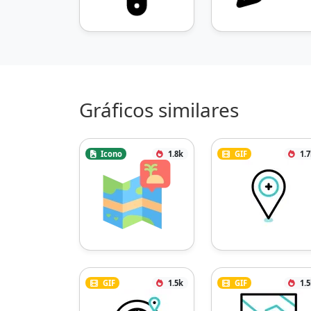
Gráficos similares
Icono
1.8k
GIF
1.
GIF
1.5k
GIF
1.