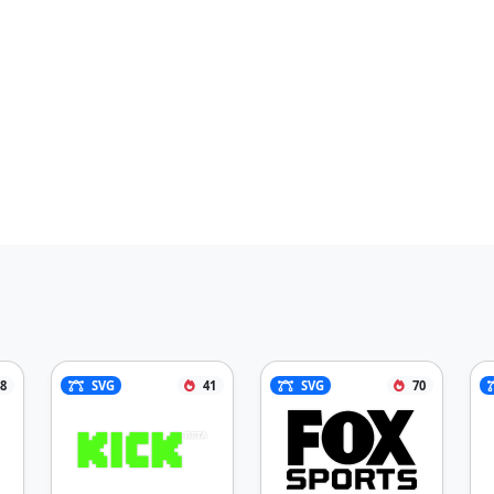
8
SVG
41
SVG
70