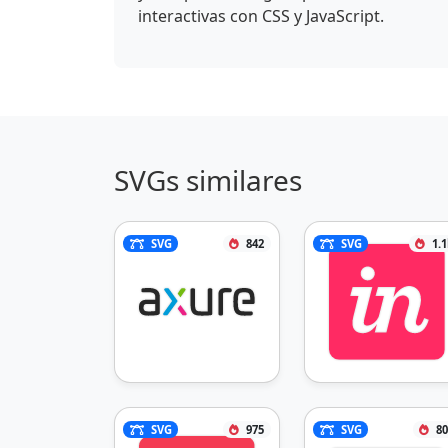
interactivas con CSS y JavaScript.
SVGs similares
SVG
842
SVG
1.
SVG
975
SVG
80