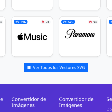
3
SVG
73
SVG
93
Ver Todos los Vectores SVG
de
Convertidor de
Convertidor de
Se
Imágenes
Imágenes
Do