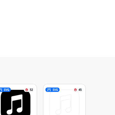
SVG
52
SVG
45