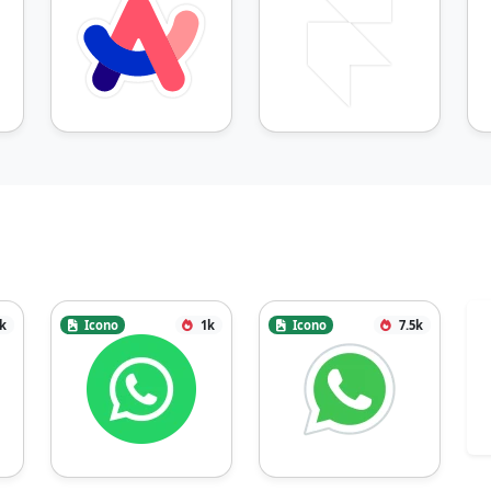
5k
Icono
1k
Icono
7.5k