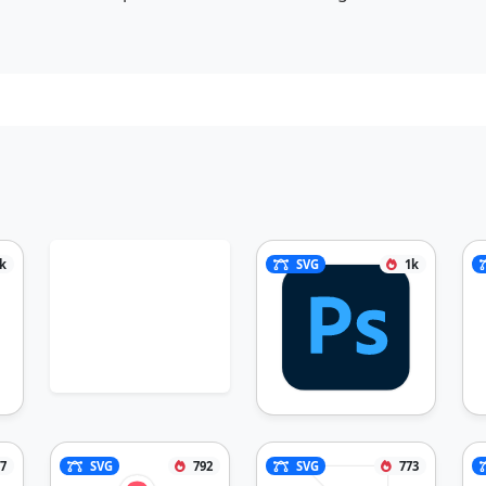
1k
SVG
1k
7
SVG
792
SVG
773