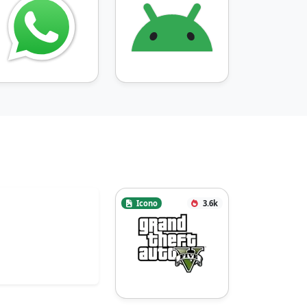
Icono
3.6k