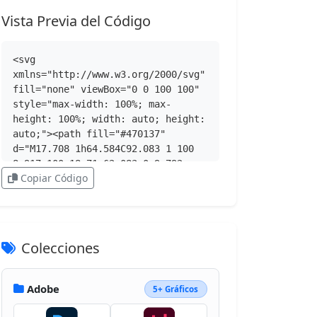
Vista Previa del Código
<svg 
xmlns="http://www.w3.org/2000/svg" 
fill="none" viewBox="0 0 100 100" 
style="max-width: 100%; max-
height: 100%; width: auto; height: 
auto;"><path fill="#470137" 
d="M17.708 1h64.584C92.083 1 100 
8.917 100 18.71v62.083c0 9.792-
Copiar Código
7.917 17.709-17.708 
17.709H17.708C7.917 98.5 0 90.584 
0 80.792V18.71C0 8.917 7.917 1 
17.708 1"></path><path 
fill="#FF61F6" d="m52.583 26.626-
Colecciones
12.5 20.625 13.334 
21.875c.083.166.125.333.083.5s-.20
8.041-.458.083H43.5c-.667 0-
Adobe
5+ Gráficos
1.125-.042-1.417-.459-.875-1.75-
1.791-3.458-2.666-5.208a168 168 0 