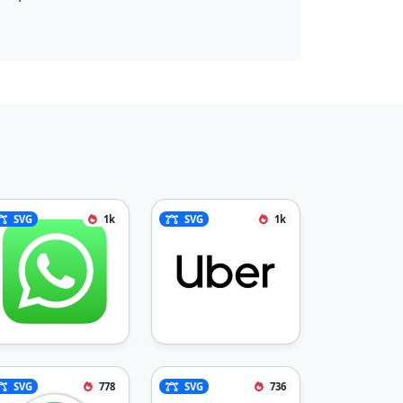
3.083c-.917 1.334-1.375 3.125-
1.375 5.292a11.6 11.6 0 0 0 .708 
4.291 8.1 8.1 0 0 0 1.875 
2.959A7.2 7.2 0 0 0 69.208 
62c1.125.376 2.292.542 
3.459.542.625 0 1.208-.041 
1.75-.083.541.041 1-.042 
1.5-.209"></path></svg>
SVG
1k
SVG
1k
SVG
778
SVG
736