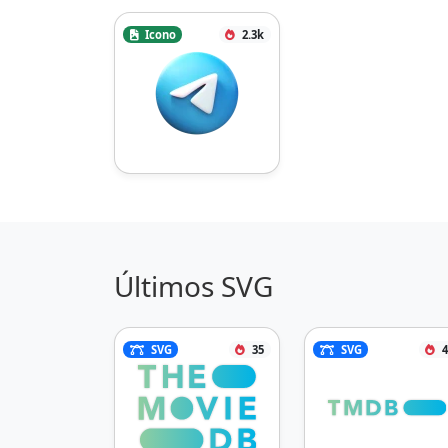
Icono
2.3k
Últimos SVG
SVG
35
SVG
4