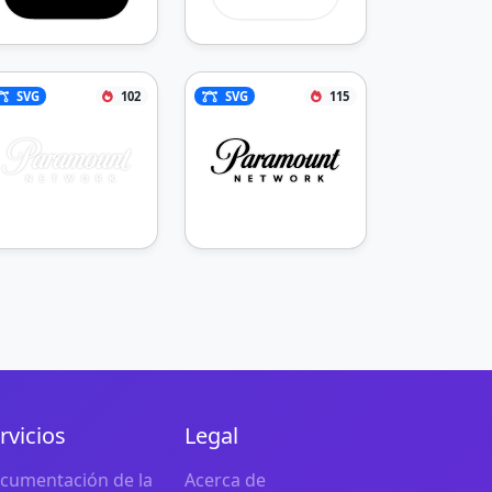
SVG
102
SVG
115
rvicios
Legal
cumentación de la
Acerca de