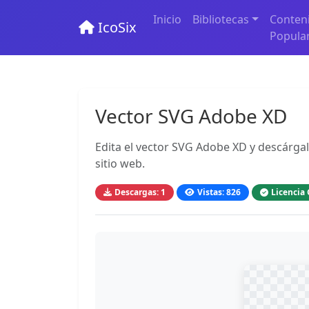
Inicio
Bibliotecas
Conten
IcoSix
Popula
Vector SVG Adobe XD
Edita el vector SVG Adobe XD y descárgal
sitio web.
Descargas: 1
Vistas: 826
Licencia 