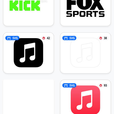
SVG
42
SVG
38
SVG
93