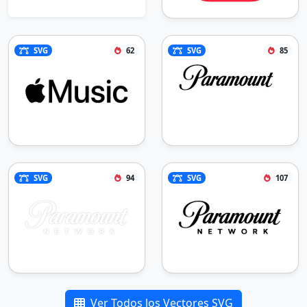
SVG
62
SVG
85
SVG
94
SVG
107
Ver Todos los Vectores SVG