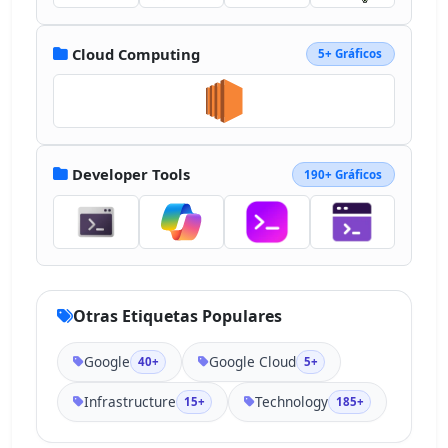
d="M28.076 90.354h21.716V72.972H28.076c-
1.547 0-3.077-.332-4.485-.977l-3.052.943-
8.752 8.694-.763 3.051a28.1 28.1 0 0 0 
Cloud Computing
5+ Gráficos
17.052 5.671"></path><path fill="#FBBC05" 
d="M28.076 33.96A28.24 28.24 0 0 0 1.48 
53.187a28.245 28.245 0 0 0 9.548 
31.4L23.624 71.99c-5.466-2.47-7.893-8.9-
5.424-14.365 2.469-5.466 8.899-7.893 
Developer Tools
190+ Gráficos
14.365-5.424a10.9 10.9 0 0 1 5.424 
5.424L50.585 45.03a28.23 28.23 0 0 0-22.51-
11.07"></path></g><defs><clipPath id="a">
<path fill="#fff" d="M0 10h100v80.476H0z">
</path></clipPath></defs></svg>
Otras Etiquetas Populares
Google
Google Cloud
40+
5+
Infrastructure
Technology
15+
185+