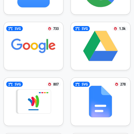
SVG
733
SVG
1.3k
SVG
807
SVG
278