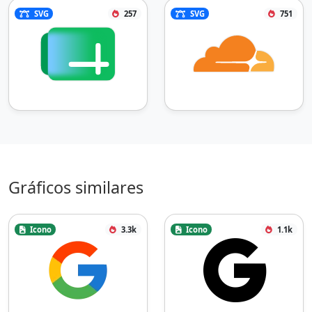
SVG
257
SVG
751
Gráficos similares
Icono
3.3k
Icono
1.1k