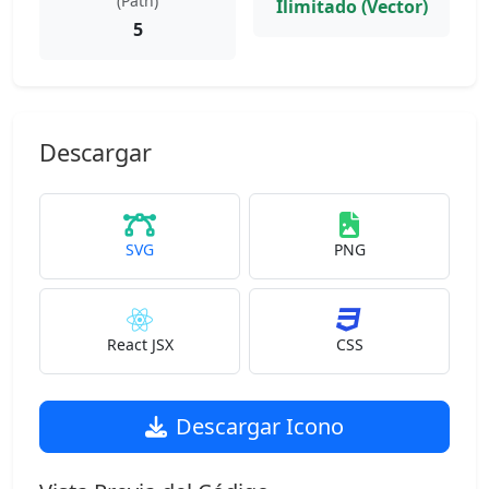
(Path)
Ilimitado (Vector)
5
Descargar
SVG
PNG
React JSX
CSS
Descargar Icono