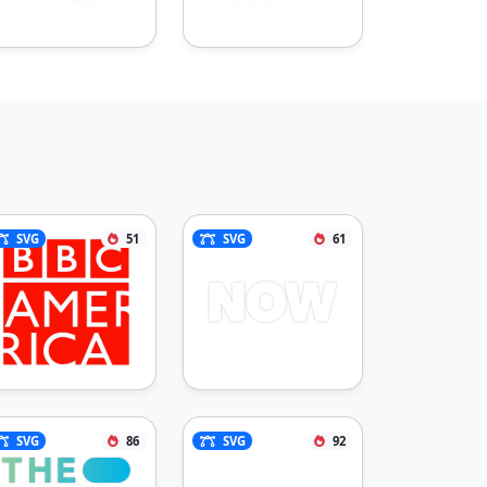
SVG
51
SVG
61
SVG
86
SVG
92