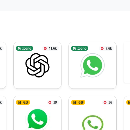
k
Icono
11.6k
Icono
7.6k
9k
GIF
39
GIF
36