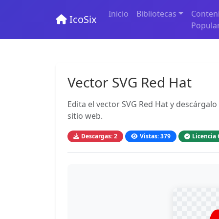
Inicio
Bibliotecas
Conten
IcoSix
Popula
Vector SVG Red Hat
Edita el vector SVG Red Hat y descárgalo 
sitio web.
Descargas: 2
Vistas: 379
Licencia 