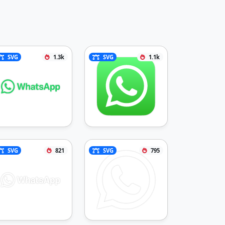
SVG
1.3k
SVG
1.1k
SVG
821
SVG
795