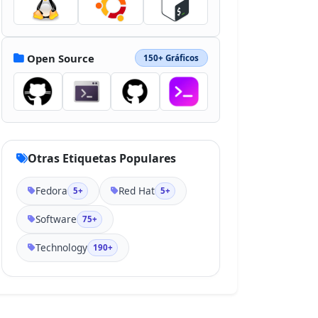
1.797z"></path></svg>
Open Source
150+ Gráficos
Otras Etiquetas Populares
Fedora
Red Hat
5+
5+
Software
75+
Technology
190+