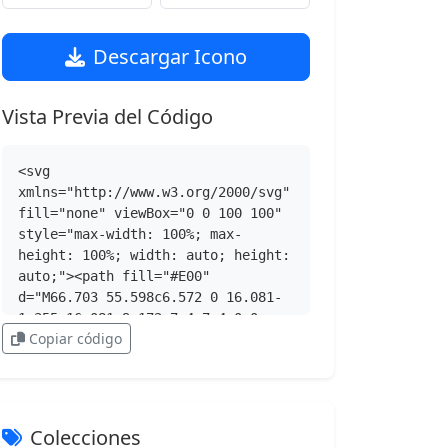
Descargar Icono
Vista Previa del Código
<svg 
xmlns="http://www.w3.org/2000/svg" 
fill="none" viewBox="0 0 100 100" 
style="max-width: 100%; max-
height: 100%; width: auto; height: 
auto;"><path fill="#E00" 
d="M66.703 55.598c6.572 0 16.081-
1.355 16.081-9.172a7.4 7.4 0 0 
Copiar código
0-.163-1.797l-3.913-17c-.904-3.74-
1.697-5.438-8.264-8.721C65.348 
16.302 54.247 12 50.964 12c-3.057 
0-3.945 3.94-7.591 3.94-3.51 0-
6.115-2.942-9.399-2.942-3.152 0-
Colecciones
5.206 2.149-6.792 6.567 0 0-4.419 