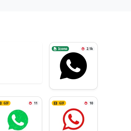
Icono
2.1k
GIF
11
GIF
10