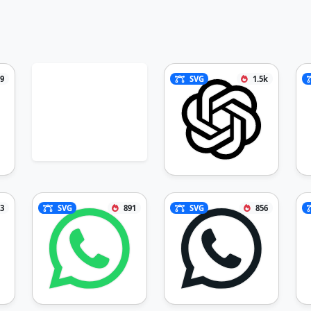
9
SVG
1.5k
3
SVG
891
SVG
856