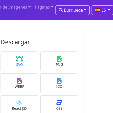
r de Imágenes
Páginas
Búsqueda
ES
Descargar
SVG
PNG
WEBP
ICO
React JSX
CSS