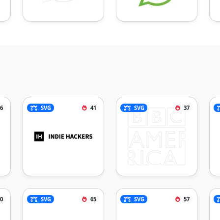
6
SVG
41
SVG
37
0
SVG
65
SVG
57