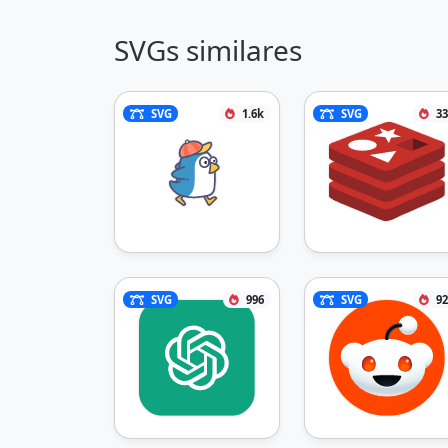
SVGs similares
SVG
1.6k
SVG
33
SVG
996
SVG
92