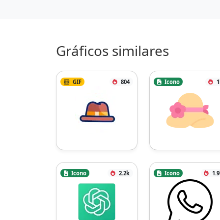
Gráficos similares
GIF
804
Icono
1
Icono
2.2k
Icono
1.