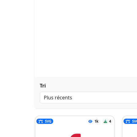
Tri
SVG
1k
4
SV