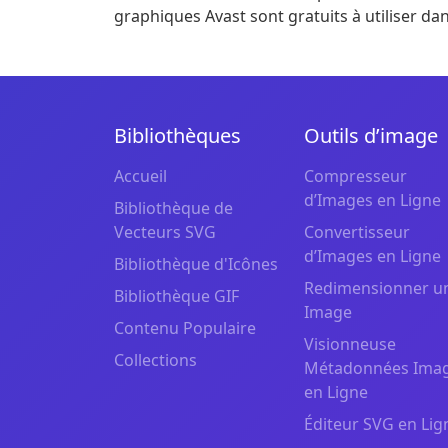
graphiques Avast sont gratuits à utiliser d
Bibliothèques
Outils d’image
Accueil
Compresseur
d’Images en Ligne
Bibliothèque de
Vecteurs SVG
Convertisseur
d’Images en Ligne
Bibliothèque d'Icônes
Redimensionner u
Bibliothèque GIF
Image
Contenu Populaire
Visionneuse
Collections
Métadonnées Ima
en Ligne
Éditeur SVG en Lig