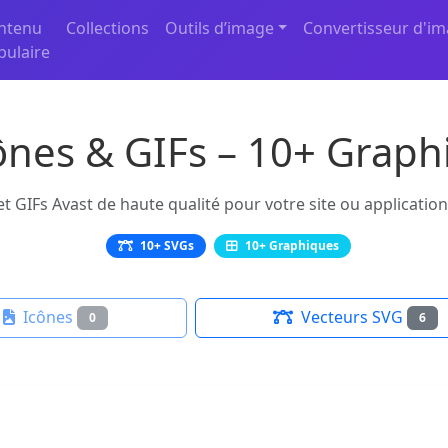
ntenu
Collections
Outils d’image
Convertisseur d'i
pulaire
ônes & GIFs – 10+ Graph
t GIFs Avast de haute qualité pour votre site ou application
10+ SVGs
10+ Graphiques
Icônes
Vecteurs SVG
0
6