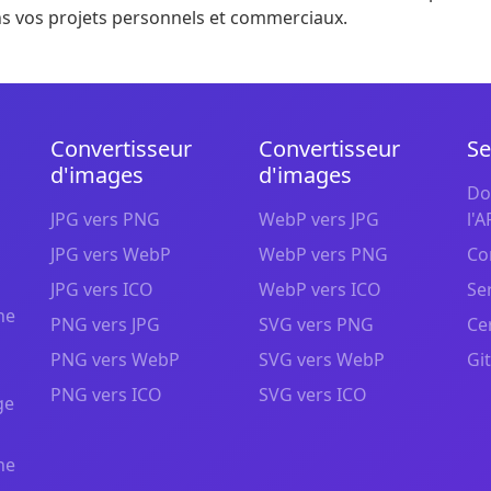
ans vos projets personnels et commerciaux.
Convertisseur
Convertisseur
Se
d'images
d'images
Do
JPG vers PNG
WebP vers JPG
l'A
JPG vers WebP
WebP vers PNG
Co
JPG vers ICO
WebP vers ICO
Se
ne
PNG vers JPG
SVG vers PNG
Ce
PNG vers WebP
SVG vers WebP
Gi
PNG vers ICO
SVG vers ICO
ge
ne