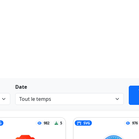
Date
G
982
5
SVG
976