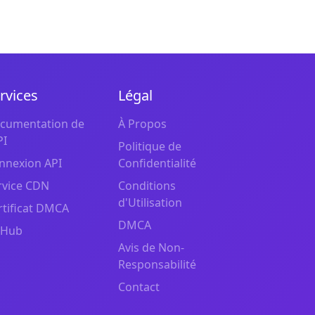
rvices
Légal
cumentation de
À Propos
PI
Politique de
nnexion API
Confidentialité
rvice CDN
Conditions
d'Utilisation
rtificat DMCA
DMCA
tHub
Avis de Non-
Responsabilité
Contact