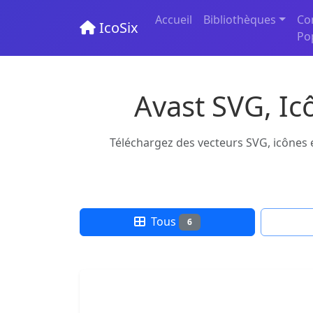
Accueil
Bibliothèques
Co
IcoSix
Po
Avast SVG, Ic
Téléchargez des vecteurs SVG, icônes e
Tous
6