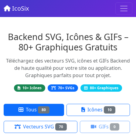
IcoSix
Backend SVG, Icônes & GIFs –
80+ Graphiques Gratuits
Téléchargez des vecteurs SVG, icônes et GIFs Backend
de haute qualité pour votre site ou application.
Graphiques parfaits pour tout projet.
10+ Icônes
70+ SVGs
80+ Graphiques
Tous
Icônes
80
10
Vecteurs SVG
GIFs
70
0