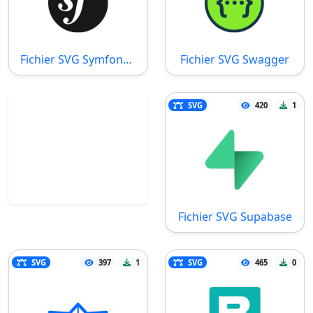
Fichier SVG Symfony Dark
Fichier SVG Swagger
SVG
420
1
Fichier SVG Supabase
SVG
397
1
SVG
465
0