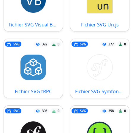
Fichier SVG Visual Basic
Fichier SVG Un.js
SVG
392
0
SVG
377
0
Fichier SVG tRPC
Fichier SVG Symfony Light
SVG
396
0
SVG
358
0