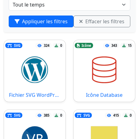
Appliquer les filtres
Effacer les filtres
SVG
324
0
Icône
343
15
Fichier SVG WordPress
Icône Database
SVG
385
0
SVG
415
0