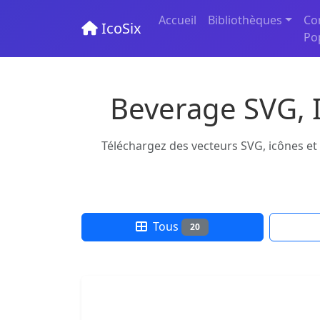
Accueil
Bibliothèques
Co
IcoSix
Po
Beverage SVG, I
Téléchargez des vecteurs SVG, icônes et 
Tous
20