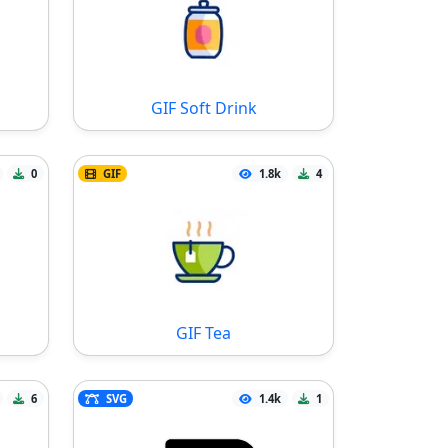
GIF Soft Drink
0
GIF
1.8k
4
GIF Tea
6
SVG
1.4k
1