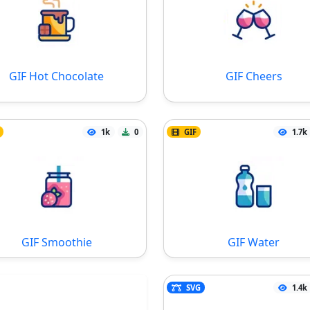
GIF Hot Chocolate
GIF Cheers
1k
0
GIF
1.7k
GIF Smoothie
GIF Water
SVG
1.4k