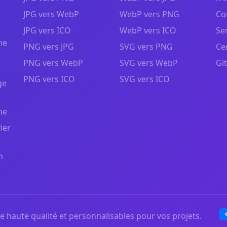
JPG vers WebP
WebP vers PNG
Co
JPG vers ICO
WebP vers ICO
Se
ne
PNG vers JPG
SVG vers PNG
Ce
PNG vers WebP
SVG vers WebP
Gi
PNG vers ICO
SVG vers ICO
ge
ne
ier
n
 haute qualité et personnalisables pour vos projets.