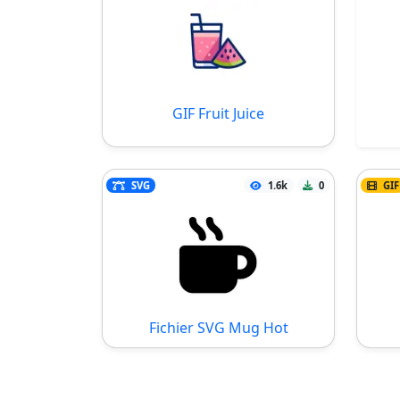
GIF Fruit Juice
SVG
1.6k
0
GIF
Fichier SVG Mug Hot