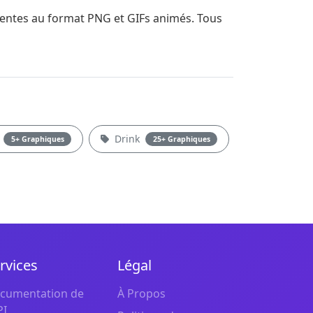
arentes au format PNG et GIFs animés. Tous
l
Drink
5+ Graphiques
25+ Graphiques
rvices
Légal
cumentation de
À Propos
PI