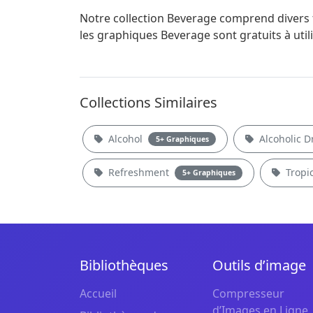
Notre collection Beverage comprend divers f
les graphiques Beverage sont gratuits à uti
Collections Similaires
Alcohol
Alcoholic D
5+ Graphiques
Refreshment
Tropi
5+ Graphiques
Bibliothèques
Outils d’image
Accueil
Compresseur
d’Images en Ligne