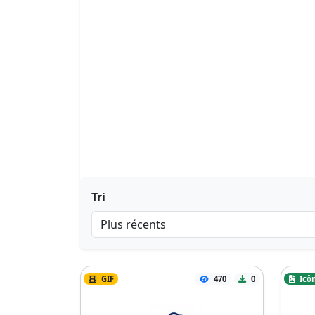
Tri
GIF
470
0
Icô