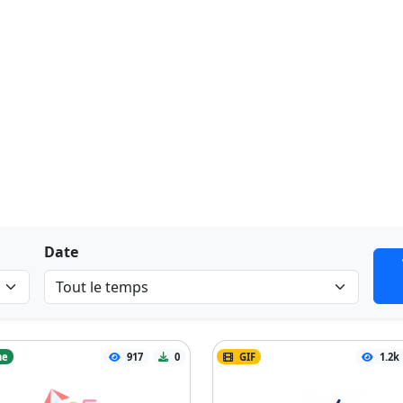
Date
ne
917
0
GIF
1.2k