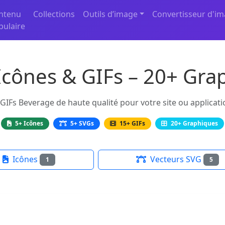
ntenu
Collections
Outils d’image
Convertisseur d'i
pulaire
cônes & GIFs – 20+ Gra
GIFs Beverage de haute qualité pour votre site ou applicati
5+ Icônes
5+ SVGs
15+ GIFs
20+ Graphiques
Icônes
Vecteurs SVG
1
5