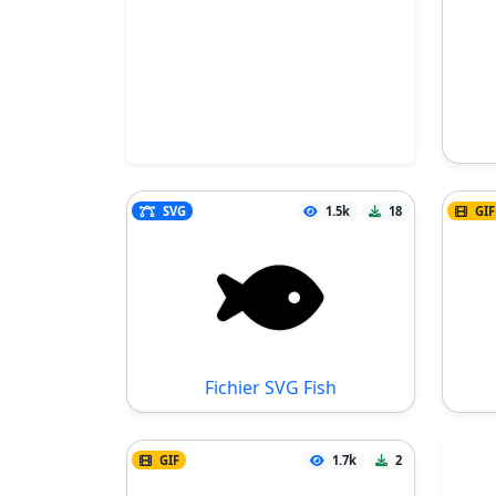
SVG
1.5k
18
GIF
Fichier SVG Fish
GIF
1.7k
2