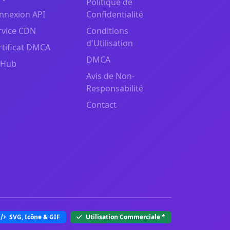
Politique de
nnexion API
Confidentialité
rvice CDN
Conditions
d'Utilisation
rtificat DMCA
DMCA
tHub
Avis de Non-
Responsabilité
Contact
SVG, Icône & GIF
Utilisation Commerciale
*