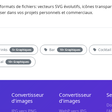
ormats de fichiers: vecteurs SVG évolutifs, icônes transp
liser dans vos projets personnels et commerciaux.
rinks
Bar
Cocktai
5+ Graphiques
10+ Graphiques
cal
10+ Graphiques
Convertisseur
Convertisseur
Se
d'images
d'images
Do
JPG vers PNG
WebP vers JPG
l'A