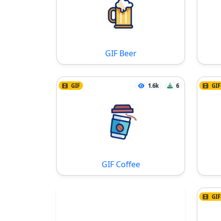
GIF Beer
GIF
1.6k
6
GIF
GIF Coffee
GIF