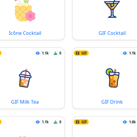
Icône Cocktail
GIF Cocktail
1.1k
0
GIF
1.1k
GIF Milk Tea
GIF Drink
1.1k
0
GIF
1.6k