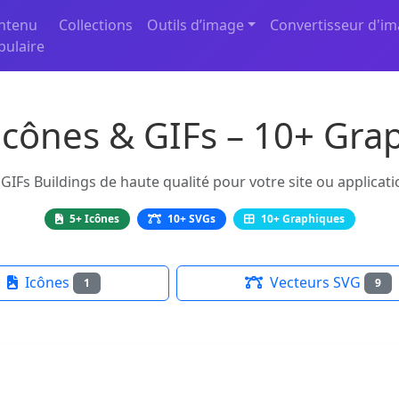
ntenu
Collections
Outils d’image
Convertisseur d'i
pulaire
Icônes & GIFs – 10+ Gra
GIFs Buildings de haute qualité pour votre site ou applicati
5+ Icônes
10+ SVGs
10+ Graphiques
Icônes
Vecteurs SVG
1
9