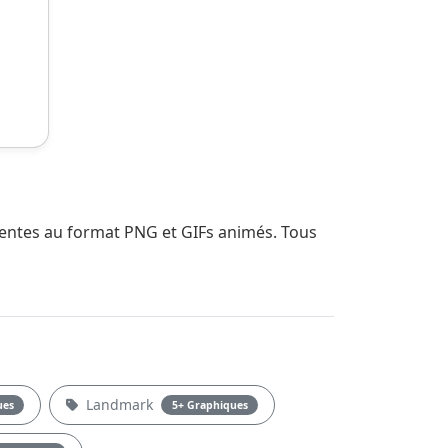
arentes au format PNG et GIFs animés. Tous
Landmark
ues
5+ Graphiques