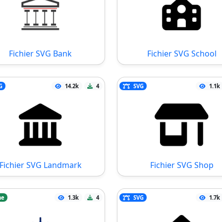
Fichier SVG Bank
Fichier SVG School
G
14.2k
4
SVG
1.1k
Fichier SVG Landmark
Fichier SVG Shop
ne
1.3k
4
SVG
1.7k