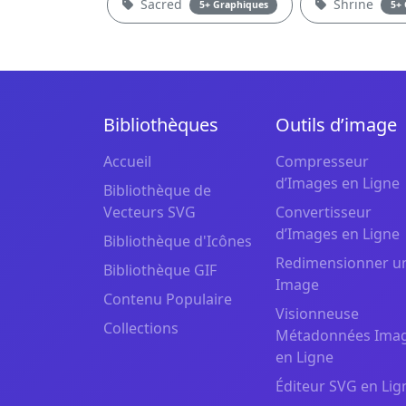
Sacred
Shrine
5+ Graphiques
5+
Bibliothèques
Outils d’image
Accueil
Compresseur
d’Images en Ligne
Bibliothèque de
Vecteurs SVG
Convertisseur
d’Images en Ligne
Bibliothèque d'Icônes
Redimensionner u
Bibliothèque GIF
Image
Contenu Populaire
Visionneuse
Collections
Métadonnées Ima
en Ligne
Éditeur SVG en Lig