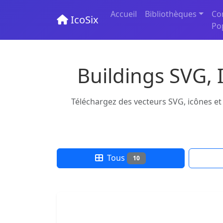
Accueil
Bibliothèques
Co
IcoSix
Po
Buildings SVG, 
Téléchargez des vecteurs SVG, icônes et 
Tous
10