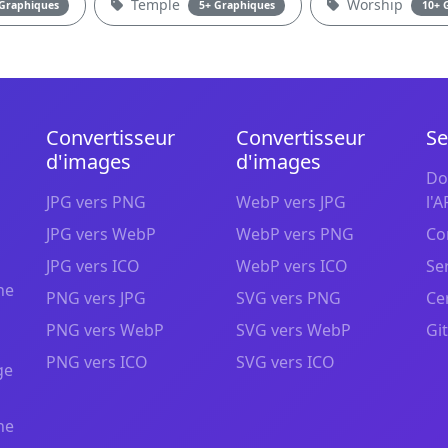
Temple
Worship
 Graphiques
5+ Graphiques
10+ 
Convertisseur
Convertisseur
Se
d'images
d'images
Do
JPG vers PNG
WebP vers JPG
l'A
JPG vers WebP
WebP vers PNG
Co
JPG vers ICO
WebP vers ICO
Se
ne
PNG vers JPG
SVG vers PNG
Ce
PNG vers WebP
SVG vers WebP
Gi
PNG vers ICO
SVG vers ICO
ge
ne