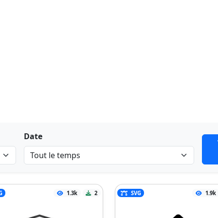
Date
G
1.3k
2
SVG
1.9k