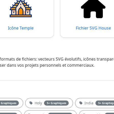
Icône Temple
Fichier SVG House
formats de fichiers: vecteurs SVG évolutifs, icônes transp
liser dans vos projets personnels et commerciaux.
Holy
India
 Graphiques
5+ Graphiques
5+ Graphiq