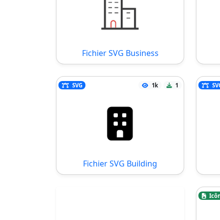
Fichier SVG Business
SVG
1k
1
SV
Fichier SVG Building
Icô