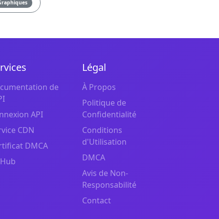
Graphiques
rvices
Légal
cumentation de
À Propos
PI
Politique de
nnexion API
Confidentialité
rvice CDN
Conditions
d'Utilisation
rtificat DMCA
DMCA
tHub
Avis de Non-
Responsabilité
Contact