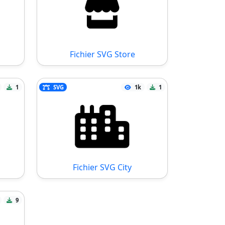
Fichier SVG Store
1
SVG
1k
1
Fichier SVG City
9