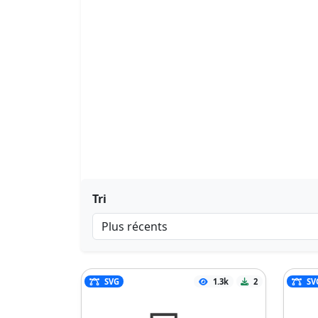
Tri
SVG
1.3k
2
SV