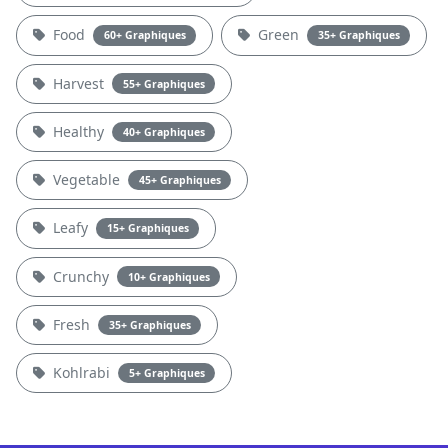
Food
Green
60+ Graphiques
35+ Graphiques
Harvest
55+ Graphiques
Healthy
40+ Graphiques
Vegetable
45+ Graphiques
Leafy
15+ Graphiques
Crunchy
10+ Graphiques
Fresh
35+ Graphiques
Kohlrabi
5+ Graphiques