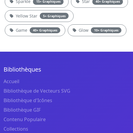
Sparkle
Star
15+ Graphiques
40+ Graphiques
Yellow Star
5+ Graphiques
Game
Glow
40+ Graphiques
10+ Graphiques
Bibliothèques
Accueil
Bibliothèque de Vecteurs SVG
Bibliothèque d'Icônes
Bibliothèque GIF
Contenu Populaire
Collections