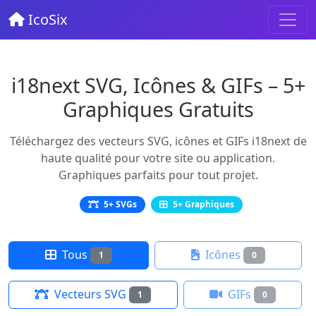
IcoSix
i18next SVG, Icônes & GIFs – 5+
Graphiques Gratuits
Téléchargez des vecteurs SVG, icônes et GIFs i18next de
haute qualité pour votre site ou application.
Graphiques parfaits pour tout projet.
5+ SVGs
5+ Graphiques
Tous
Icônes
1
0
Vecteurs SVG
GIFs
1
0