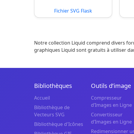
Fichier SVG Flask
Notre collection Liquid comprend divers for
graphiques Liquid sont gratuits à utiliser 
Bibliothèques
Outils d’image
Accueil
Compresseur
d’Images en Ligne
Bibliothèque de
Vecteurs SVG
Convertisseur
d’Images en Ligne
Bibliothèque d'Icônes
Redimensionner u
Bibliothèque GIF