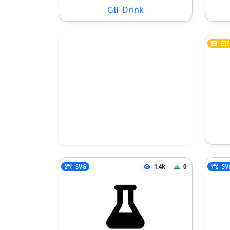
GIF Drink
GIF
SVG
1.4k
0
SV