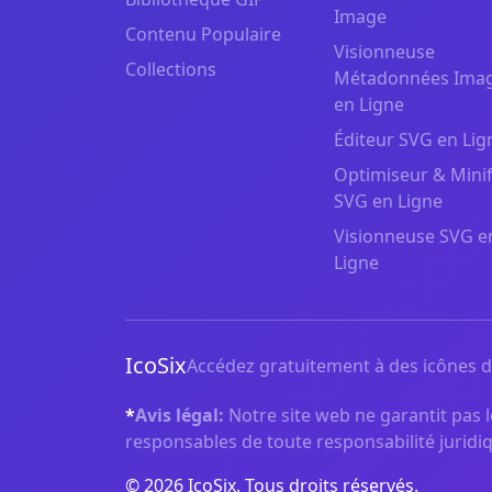
Image
Contenu Populaire
Visionneuse
Collections
Métadonnées Ima
en Ligne
Éditeur SVG en Lig
Optimiseur & Minif
SVG en Ligne
Visionneuse SVG e
Ligne
IcoSix
Accédez gratuitement à des icônes de
*
Avis légal:
Notre site web ne garantit pas le
responsables de toute responsabilité juridiq
© 2026 IcoSix. Tous droits réservés.