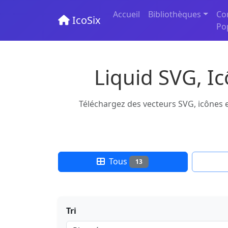
Accueil
Bibliothèques
Co
IcoSix
Po
Liquid SVG, I
Téléchargez des vecteurs SVG, icônes et
Tous
13
Tri