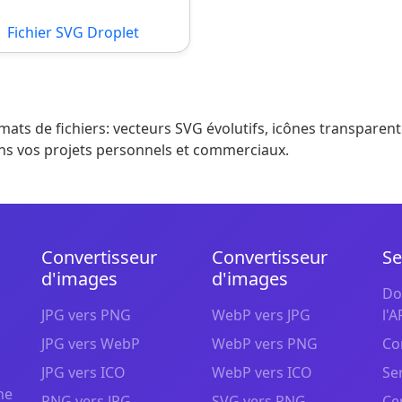
Fichier SVG Droplet
mats de fichiers: vecteurs SVG évolutifs, icônes transparen
dans vos projets personnels et commerciaux.
Convertisseur
Convertisseur
Se
d'images
d'images
Do
JPG vers PNG
WebP vers JPG
l'A
JPG vers WebP
WebP vers PNG
Co
JPG vers ICO
WebP vers ICO
Se
ne
PNG vers JPG
SVG vers PNG
Ce