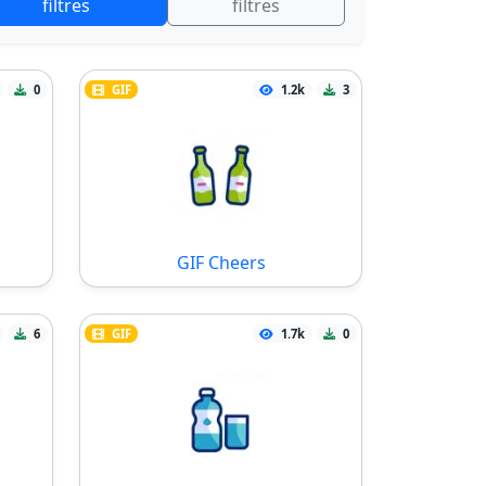
filtres
filtres
0
GIF
1.2k
3
GIF Cheers
6
GIF
1.7k
0