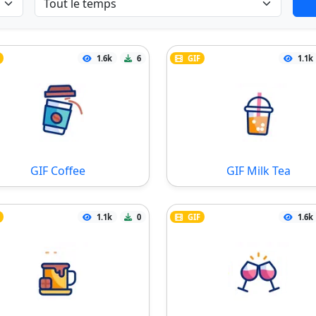
1.6k
6
GIF
1.1k
GIF Coffee
GIF Milk Tea
1.1k
0
GIF
1.6k