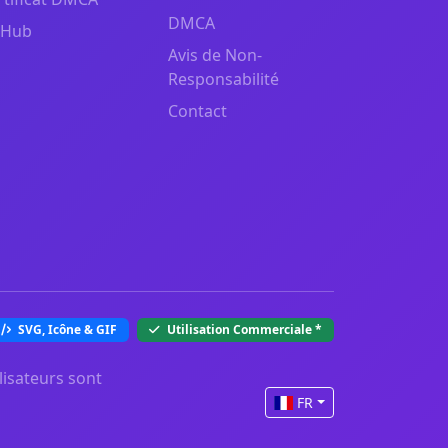
DMCA
tHub
Avis de Non-
Responsabilité
Contact
SVG, Icône & GIF
Utilisation Commerciale
*
lisateurs sont
FR