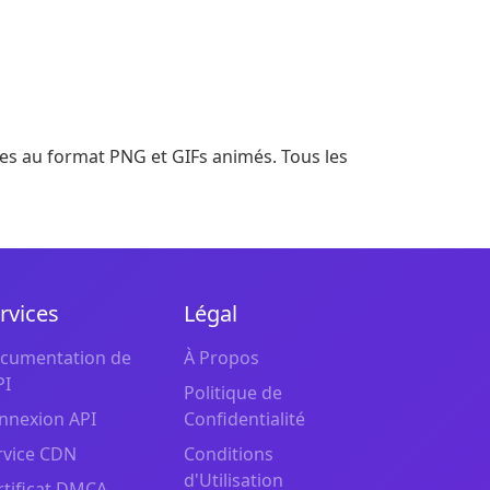
tes au format PNG et GIFs animés. Tous les
rvices
Légal
cumentation de
À Propos
PI
Politique de
nnexion API
Confidentialité
rvice CDN
Conditions
d'Utilisation
rtificat DMCA