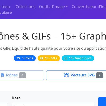
ntenu
Collections
Outils d’image
Convertisseur d'i
pulaire
cônes & GIFs – 15+ Graph
 GIFs Liquid de haute qualité pour votre site ou applicatio
5+ SVGs
15+ GIFs
15+ Graphiques
Icônes
Vecteurs SVG
0
2
Date