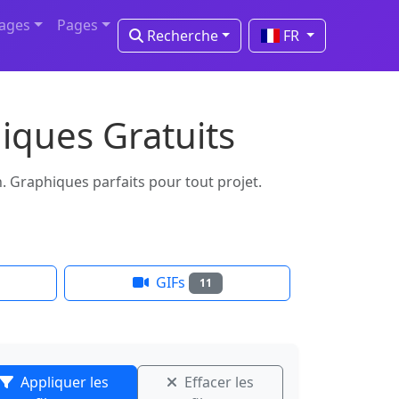
mages
Pages
Recherche
FR
iques Gratuits
n. Graphiques parfaits pour tout projet.
GIFs
11
Appliquer les
Effacer les