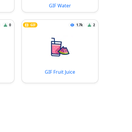
GIF Water
0
GIF
1.7k
2
GIF Fruit Juice