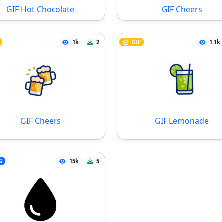
GIF Hot Chocolate
GIF Cheers
1k
2
GIF
1.1k
GIF Cheers
GIF Lemonade
G
15k
5