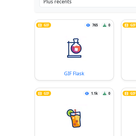
GIF
765
0
GIF
GIF Flask
GIF
1.1k
0
GIF