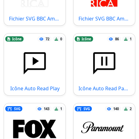
Fichier SVG BBC America White Logo
Fichier SVG BBC America
Icône
72
0
Icône
86
1
Icône Auto Read Play
Icône Auto Read Pause
SVG
143
1
SVG
140
2