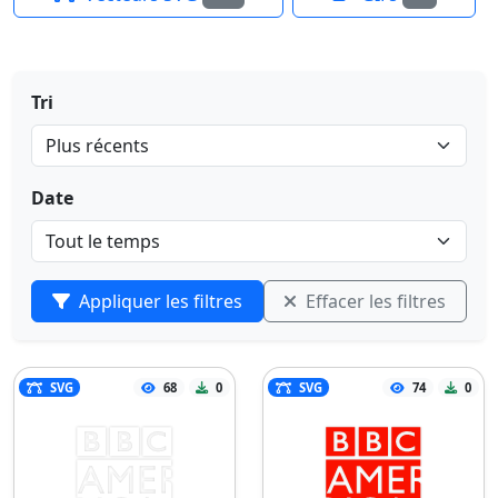
Tri
Date
Appliquer les filtres
Effacer les filtres
SVG
68
0
SVG
74
0