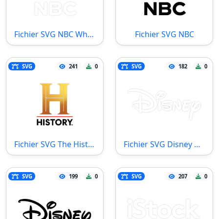
Fichier SVG NBC White
Fichier SVG NBC
SVG
241
0
SVG
182
0
Fichier SVG The History Channel
Fichier SVG Disney White
SVG
199
0
SVG
207
0