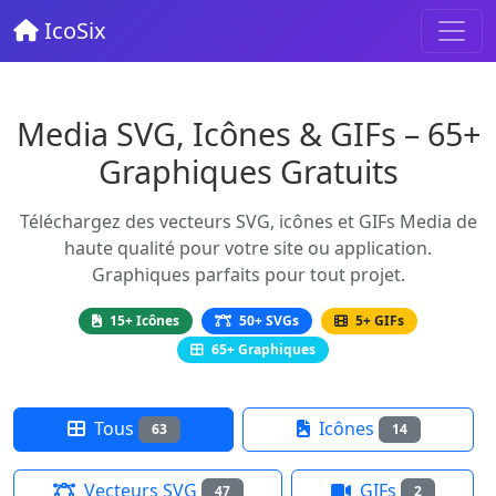
IcoSix
Media SVG, Icônes & GIFs – 65+
Graphiques Gratuits
Téléchargez des vecteurs SVG, icônes et GIFs Media de
haute qualité pour votre site ou application.
Graphiques parfaits pour tout projet.
15+ Icônes
50+ SVGs
5+ GIFs
65+ Graphiques
Tous
Icônes
63
14
Vecteurs SVG
GIFs
47
2