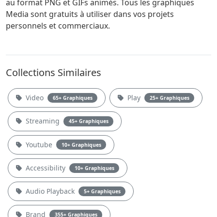
au format PNG et GIFs animés. Tous les graphiques
Media sont gratuits à utiliser dans vos projets
personnels et commerciaux.
Collections Similaires
Video
Play
65+ Graphiques
25+ Graphiques
Streaming
45+ Graphiques
Youtube
10+ Graphiques
Accessibility
10+ Graphiques
Audio Playback
5+ Graphiques
Brand
355+ Graphiques