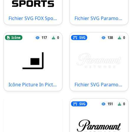
Fichier SVG FOX Sports
Fichier SVG Paramount Network Alternative Logo
Icône
117
0
SVG
138
0
Icône Picture In Picture Small
Fichier SVG Paramount Network White Logo
SVG
151
0