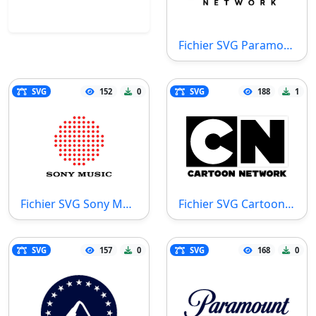
Fichier SVG Paramount Network
SVG
152
0
SVG
188
1
Fichier SVG Sony Music
Fichier SVG Cartoon Network
SVG
157
0
SVG
168
0