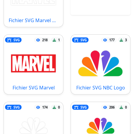
Fichier SVG Marvel White
SVG
218
1
SVG
177
3
Fichier SVG Marvel
Fichier SVG NBC Logo
SVG
174
0
SVG
206
0