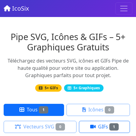
IcoSix
Pipe SVG, Icônes & GIFs – 5+
Graphiques Gratuits
Téléchargez des vecteurs SVG, icônes et GIFs Pipe de
haute qualité pour votre site ou application.
Graphiques parfaits pour tout projet.
5+ GIFs
5+ Graphiques
Tous
Icônes
1
0
Vecteurs SVG
GIFs
0
1