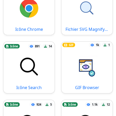
Icône Chrome
Fichier SVG Magnifying Glass
GIF
1k
1
Icône
891
14
Icône Search
GIF Browser
Icône
924
5
Icône
1.1k
12