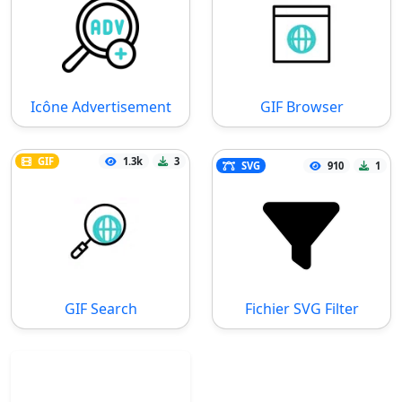
Icône Advertisement
GIF Browser
GIF
1.3k
3
SVG
910
1
GIF Search
Fichier SVG Filter