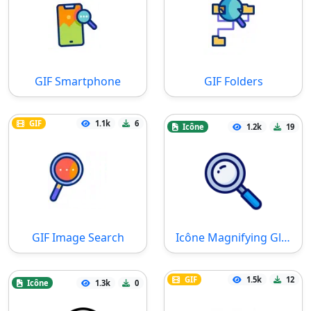
GIF Smartphone
GIF Folders
GIF
1.1k
6
Icône
1.2k
19
GIF Image Search
Icône Magnifying Glass
GIF
1.5k
12
Icône
1.3k
0