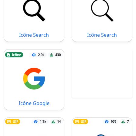
Icône Search
Icône Search
Icône
2.9k
430
Icône Google
GIF
1.7k
14
GIF
979
7