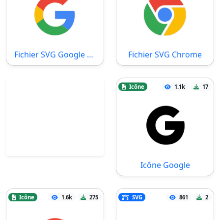
Fichier SVG Google Color
Fichier SVG Chrome
Icône
1.1k
17
Icône Google
Icône
1.6k
275
SVG
861
2