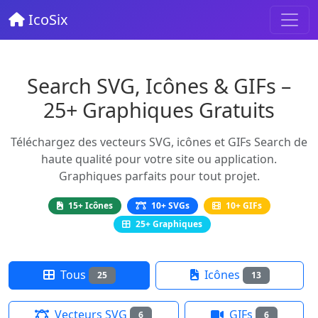
IcoSix
Search SVG, Icônes & GIFs –
25+ Graphiques Gratuits
Téléchargez des vecteurs SVG, icônes et GIFs Search de
haute qualité pour votre site ou application.
Graphiques parfaits pour tout projet.
15+ Icônes
10+ SVGs
10+ GIFs
25+ Graphiques
Tous
Icônes
25
13
Vecteurs SVG
GIFs
6
6