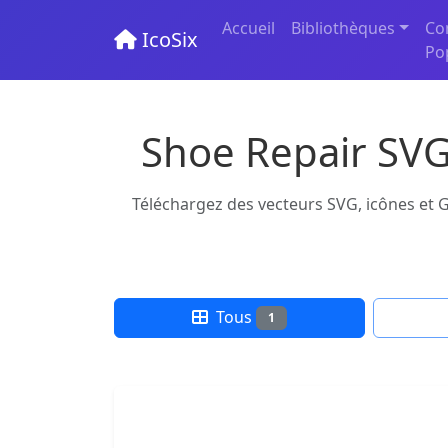
Accueil
Bibliothèques
Co
IcoSix
Po
Shoe Repair SVG
Téléchargez des vecteurs SVG, icônes et G
Tous
1