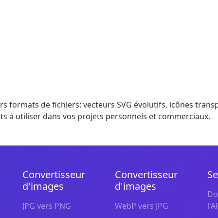
s formats de fichiers: vecteurs SVG évolutifs, icônes tran
ts à utiliser dans vos projets personnels et commerciaux.
Convertisseur
Convertisseur
Se
d'images
d'images
Do
JPG vers PNG
WebP vers JPG
l'A