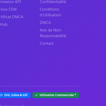
nnexion API
Confidentialité
rvice CDN
Conditions
d'Utilisation
rtificat DMCA
DMCA
tHub
Avis de Non-
Responsabilité
Contact
SVG, Icône & GIF
Utilisation Commerciale
*