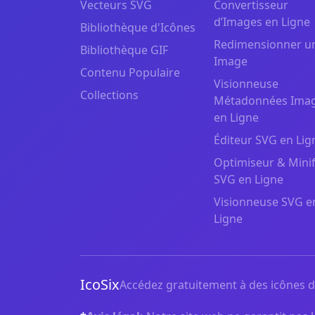
Vecteurs SVG
Convertisseur
d’Images en Ligne
Bibliothèque d'Icônes
Redimensionner u
Bibliothèque GIF
Image
Contenu Populaire
Visionneuse
Collections
Métadonnées Ima
en Ligne
Éditeur SVG en Lig
Optimiseur & Minif
SVG en Ligne
Visionneuse SVG e
Ligne
IcoSix
Accédez gratuitement à des icônes de