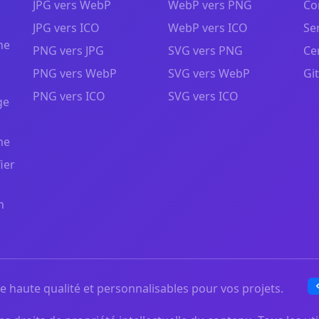
JPG vers WebP
WebP vers PNG
Co
JPG vers ICO
WebP vers ICO
Se
ne
PNG vers JPG
SVG vers PNG
Ce
PNG vers WebP
SVG vers WebP
Gi
PNG vers ICO
SVG vers ICO
ge
ne
ier
n
 haute qualité et personnalisables pour vos projets.