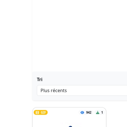
Tri
GIF
942
1