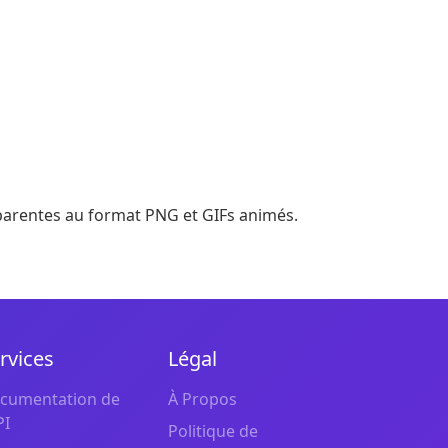
sparentes au format PNG et GIFs animés.
rvices
Légal
cumentation de
À Propos
PI
Politique de