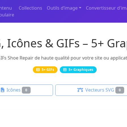
ntenu
Collections
Outils d’image
Convertisseur d'i
pulaire
, Icônes & GIFs – 5+ Gra
IFs Shoe Repair de haute qualité pour votre site ou applicat
5+ GIFs
5+ Graphiques
Icônes
Vecteurs SVG
0
0