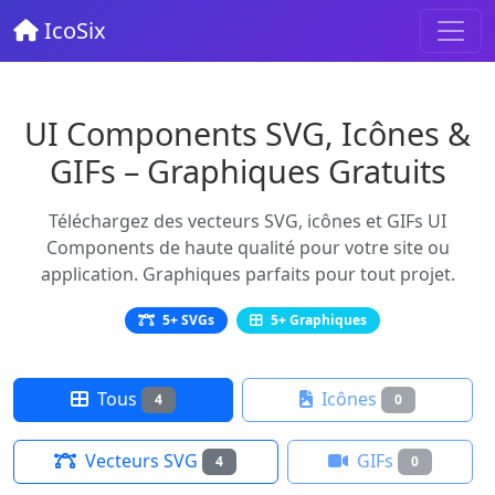
IcoSix
UI Components SVG, Icônes &
GIFs – Graphiques Gratuits
Téléchargez des vecteurs SVG, icônes et GIFs UI
Components de haute qualité pour votre site ou
application. Graphiques parfaits pour tout projet.
5+ SVGs
5+ Graphiques
Tous
Icônes
4
0
Vecteurs SVG
GIFs
4
0