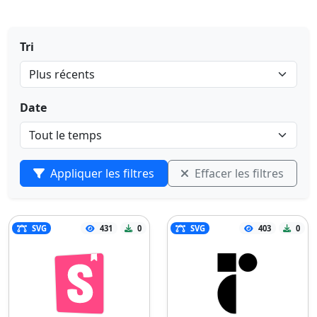
Tri
Date
Appliquer les filtres
Effacer les filtres
SVG
431
0
SVG
403
0