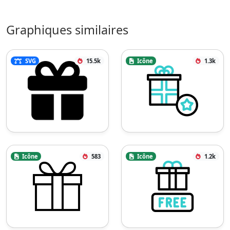
Graphiques similaires
SVG
15.5k
Icône
1.3k
Icône
583
Icône
1.2k