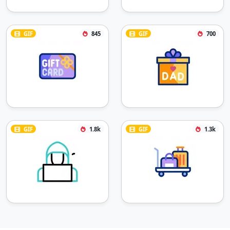
GIF
845
GIF
700
GIF
1.8k
GIF
1.3k