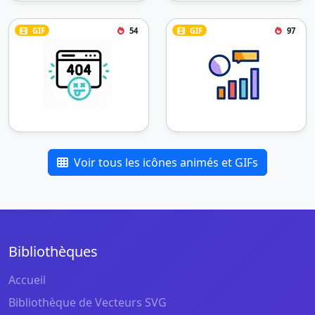
GIF
54
GIF
97
Voir tous les icônes animés et GIFs
Bibliothèques
Accueil
Bibliothèque de Vecteurs SVG