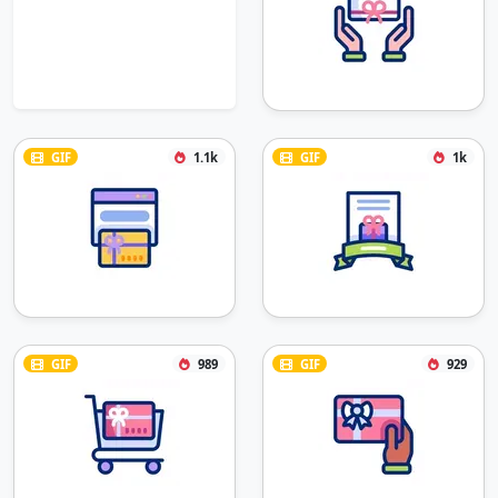
GIF
1.1k
GIF
1k
GIF
989
GIF
929