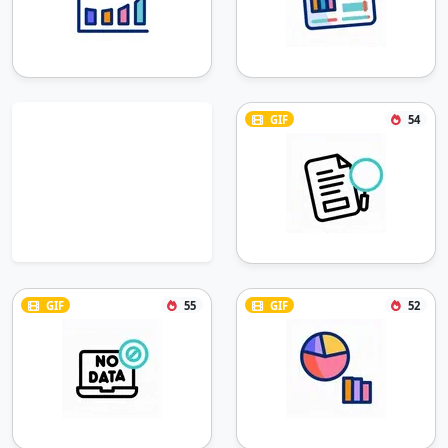
GIF
54
GIF
55
GIF
52