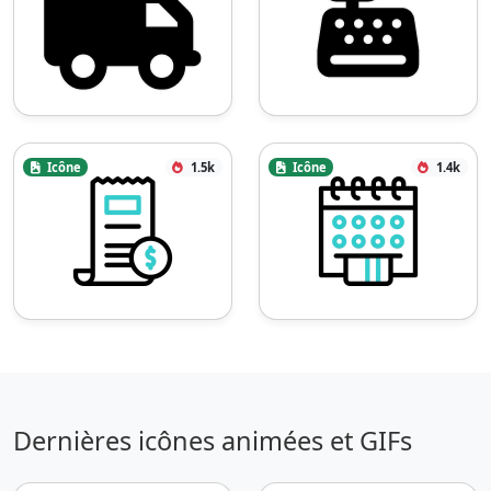
Icône
1.5k
Icône
1.4k
Dernières icônes animées et GIFs