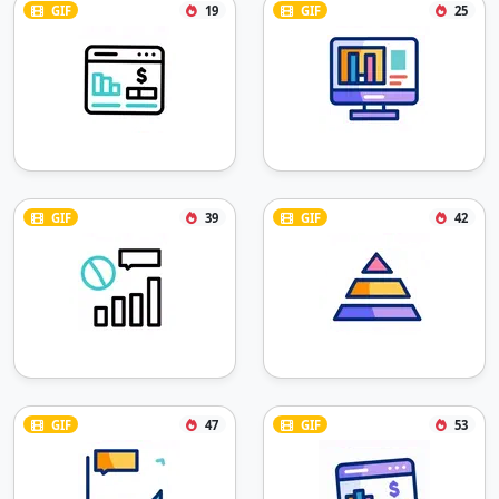
GIF
19
GIF
25
GIF
39
GIF
42
GIF
47
GIF
53