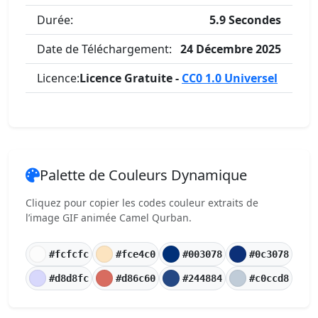
Durée:
5.9 Secondes
Date de Téléchargement:
24 Décembre 2025
Licence:
Licence Gratuite -
CC0 1.0 Universel
Palette de Couleurs Dynamique
Cliquez pour copier les codes couleur extraits de
l’image GIF animée Camel Qurban.
#fcfcfc
#fce4c0
#003078
#0c3078
#d8d8fc
#d86c60
#244884
#c0ccd8