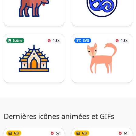
Icône
1.3k
SVG
1.3k
Dernières icônes animées et GIFs
GIF
57
GIF
61