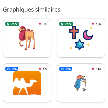
Graphiques similaires
Icône
313
Icône
1.3k
SVG
570
SVG
1.6k