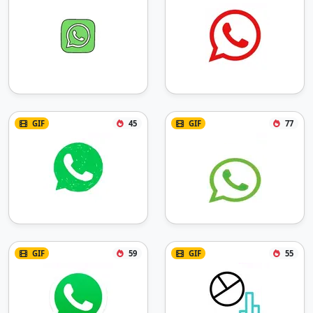
GIF
45
GIF
77
GIF
59
GIF
55