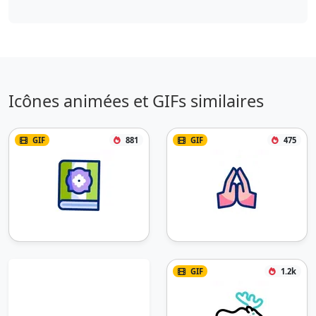
Icônes animées et GIFs similaires
GIF
881
GIF
475
GIF
1.2k