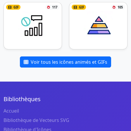
GIF
117
GIF
105
Voir tous les icônes animés et GIFs
Bibliothèques
Accueil
Bibliothèque de Vecteurs SVG
Bibliothèque d'Icônes