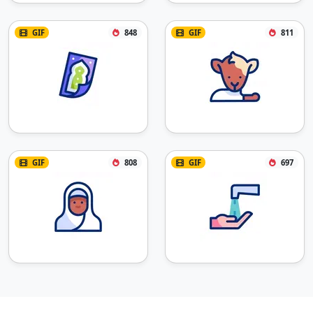
GIF
848
GIF
811
GIF
808
GIF
697