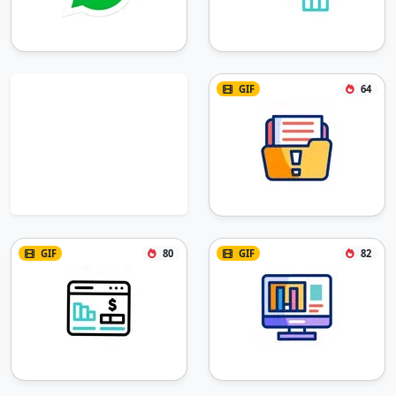
GIF
64
GIF
80
GIF
82