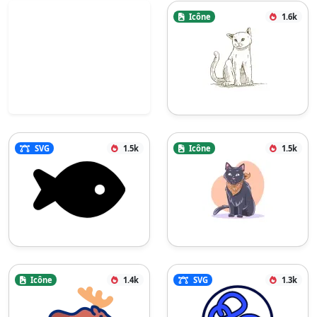
Icône
1.6k
SVG
1.5k
Icône
1.5k
Icône
1.4k
SVG
1.3k