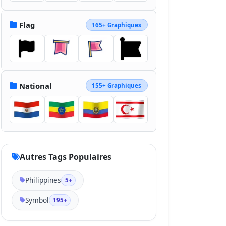
Flag
165+ Graphiques
National
155+ Graphiques
Autres Tags Populaires
Philippines
5+
Symbol
195+