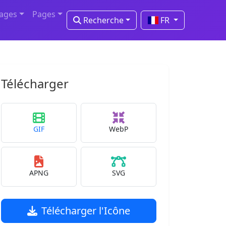
mages
Pages
Recherche
FR
Télécharger
GIF
WebP
APNG
SVG
Télécharger l'Icône