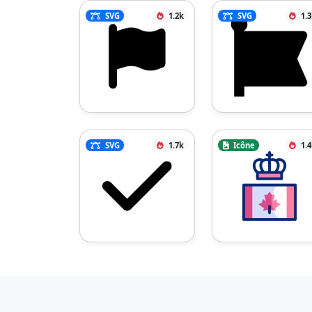
SVG
1.2k
SVG
1.
SVG
1.7k
Icône
1.