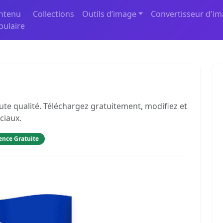
ntenu
Collections
Outils d’image
Convertisseur d'i
pulaire
ute qualité. Téléchargez gratuitement, modifiez et
ciaux.
ence Gratuite