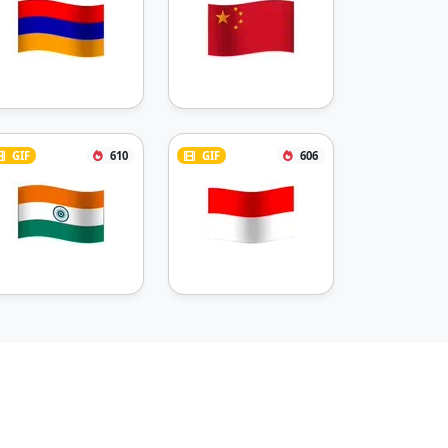
GIF
610
GIF
606