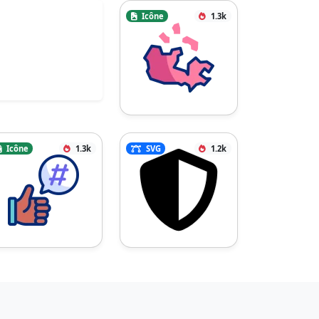
Icône
1.3k
Icône
1.3k
SVG
1.2k