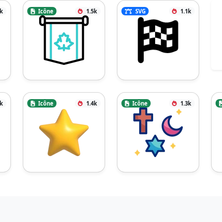
3k
Icône
1.5k
SVG
1.1k
4k
Icône
1.4k
Icône
1.3k