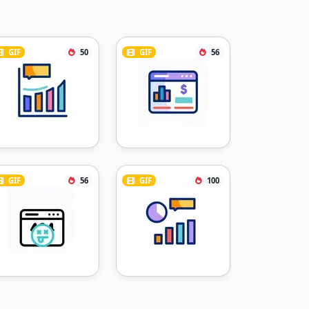
GIF
50
GIF
56
GIF
56
GIF
100