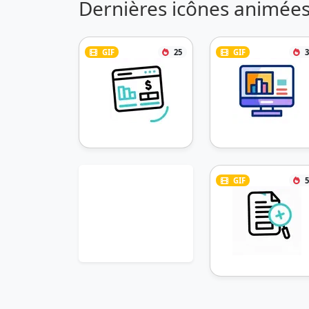
Dernières icônes animées
GIF
25
GIF
3
GIF
5