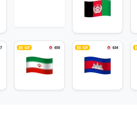
7
GIF
650
GIF
634