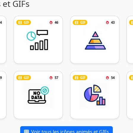
 et GIFs
4
GIF
46
GIF
43
9
GIF
57
GIF
54
Voir tous les icônes animés et GIFs