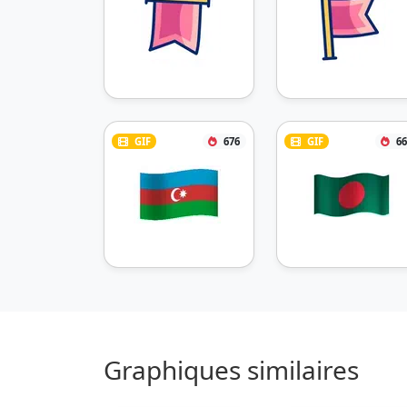
GIF
676
GIF
66
Graphiques similaires