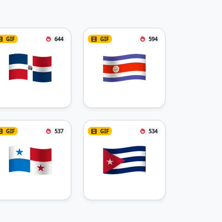
GIF
644
GIF
594
GIF
537
GIF
534