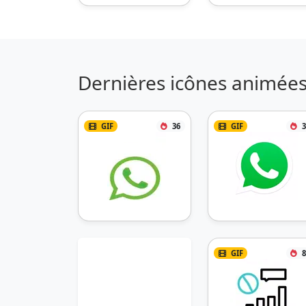
Dernières icônes animées
GIF
36
GIF
3
GIF
8