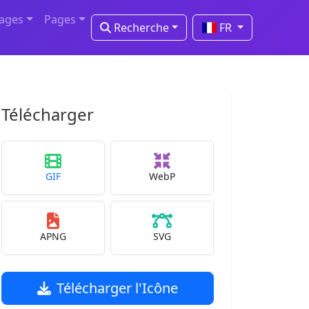
mages
Pages
Recherche
FR
Télécharger
GIF
WebP
APNG
SVG
Télécharger l'Icône