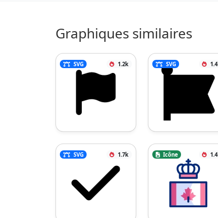
Graphiques similaires
SVG
1.2k
SVG
1.
SVG
1.7k
Icône
1.