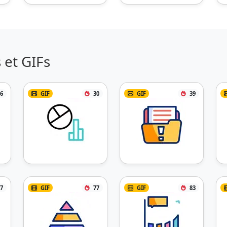
 et GIFs
6
GIF
30
GIF
39
7
GIF
77
GIF
83