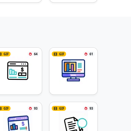
GIF
64
GIF
61
GIF
93
GIF
93