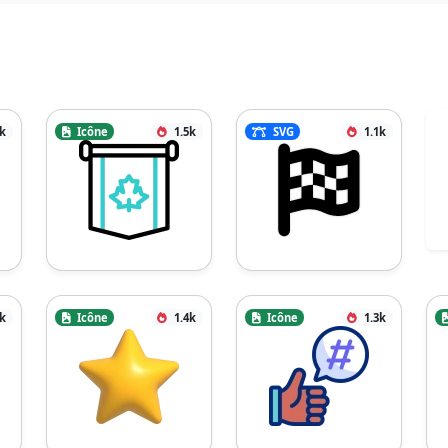
4k
Icône
1.5k
SVG
1.1k
4k
Icône
1.4k
Icône
1.3k