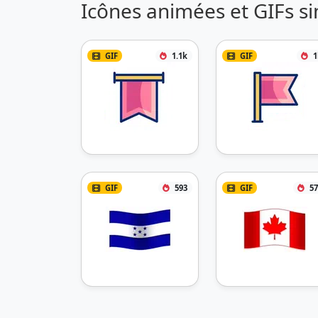
Icônes animées et GIFs si
GIF
1.1k
GIF
1
GIF
593
GIF
57