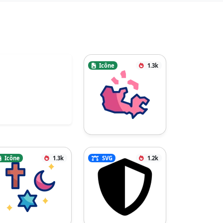
Icône
1.3k
Icône
1.3k
SVG
1.2k