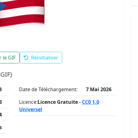
 le GIF
Réinitialiser
(GIF)
B
Date de Téléchargement:
7 Mai 2026
3
Licence:
Licence Gratuite -
CC0 1.0
Universel
4
s