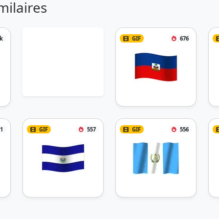
milaires
k
GIF
676
1
GIF
557
GIF
556