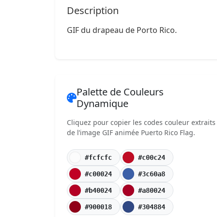
Description
GIF du drapeau de Porto Rico.
Palette de Couleurs
Dynamique
Cliquez pour copier les codes couleur extraits
de l’image GIF animée Puerto Rico Flag.
#fcfcfc
#c00c24
#c00024
#3c60a8
#b40024
#a80024
#900018
#304884