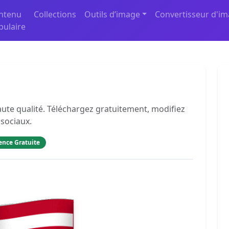
ntenu
Collections
Outils d’image
Convertisseur d'i
pulaire
aute qualité. Téléchargez gratuitement, modifiez
 sociaux.
ence Gratuite