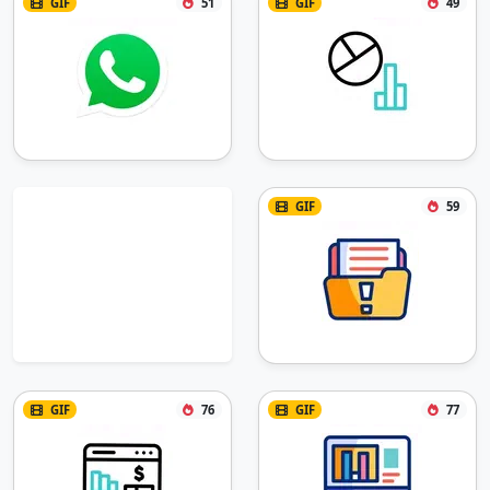
GIF
51
GIF
49
GIF
59
GIF
76
GIF
77