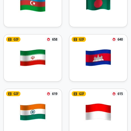
GIF
658
GIF
640
GIF
619
GIF
615