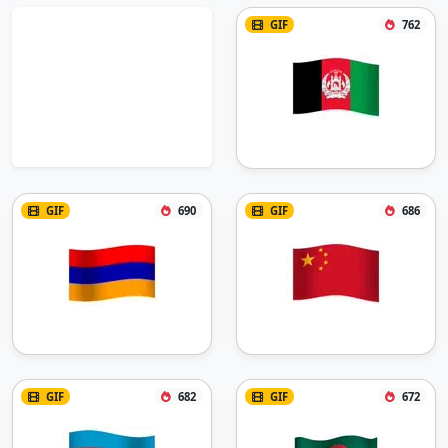
GIF
762
GIF
690
GIF
686
GIF
682
GIF
672