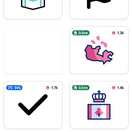
Icône
1.3k
SVG
1.7k
Icône
1.4k