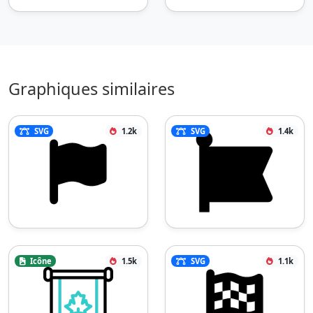
Graphiques similaires
SVG
1.2k
SVG
1.4k
Icône
1.5k
SVG
1.1k