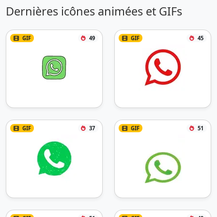
Dernières icônes animées et GIFs
GIF
49
GIF
45
GIF
37
GIF
51