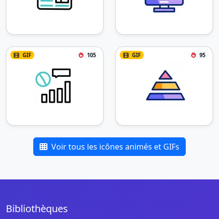
GIF
105
GIF
95
Voir tous les icônes animés et GIFs
Bibliothèques