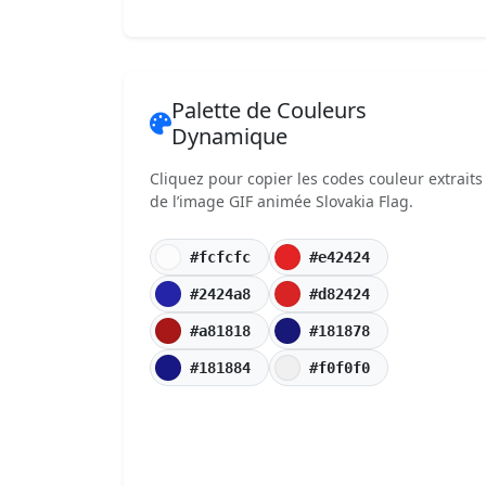
Palette de Couleurs
Dynamique
Cliquez pour copier les codes couleur extraits
de l’image GIF animée Slovakia Flag.
#fcfcfc
#e42424
#2424a8
#d82424
#a81818
#181878
#181884
#f0f0f0