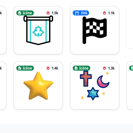
4k
Icône
1.5k
SVG
1.1k
4k
Icône
1.4k
Icône
1.3k