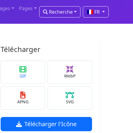
mages
Pages
Recherche
FR
Télécharger
GIF
WebP
APNG
SVG
Télécharger l'Icône