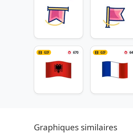
GIF
670
GIF
64
Graphiques similaires