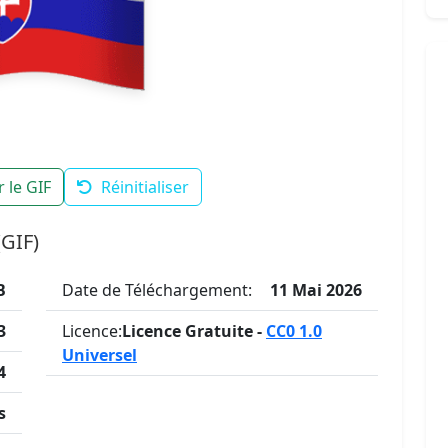
 le GIF
Réinitialiser
(GIF)
B
Date de Téléchargement:
11 Mai 2026
3
Licence:
Licence Gratuite -
CC0 1.0
Universel
4
s