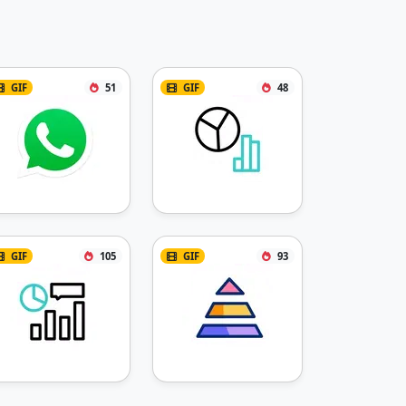
GIF
51
GIF
48
GIF
105
GIF
93