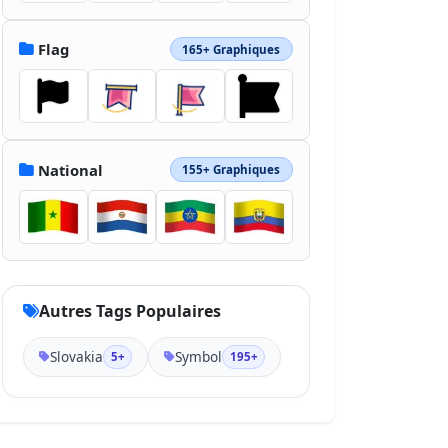
Flag
165+ Graphiques
National
155+ Graphiques
Autres Tags Populaires
Slovakia
Symbol
5+
195+