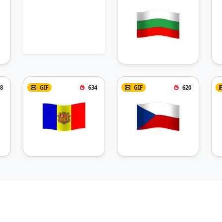
8
GIF
634
GIF
620