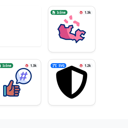
Icône
1.3k
Icône
1.3k
SVG
1.2k