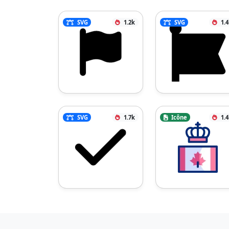
SVG
1.2k
SVG
1.
SVG
1.7k
Icône
1.