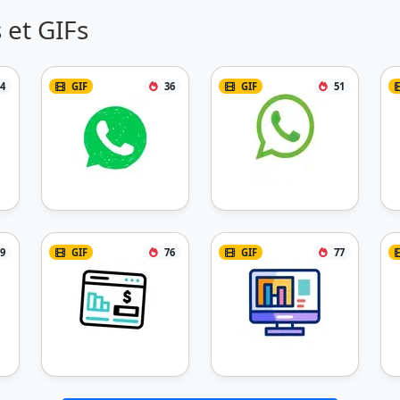
 et GIFs
4
GIF
36
GIF
51
9
GIF
76
GIF
77