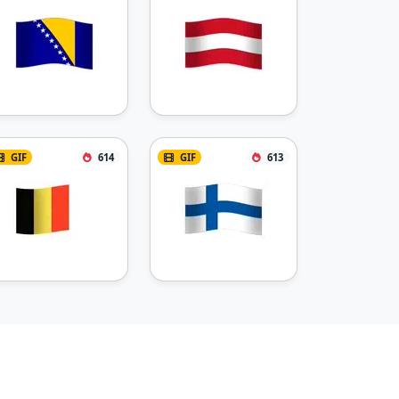
GIF
614
GIF
613