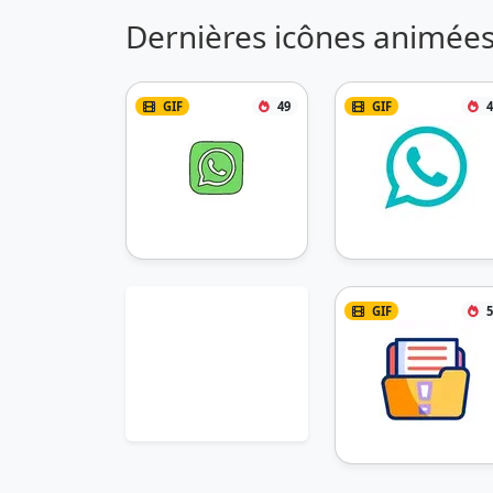
Dernières icônes animées
GIF
49
GIF
4
GIF
5