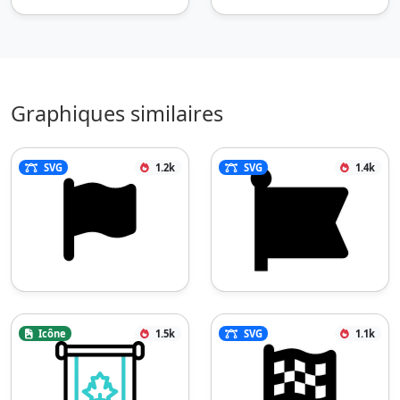
Graphiques similaires
SVG
1.2k
SVG
1.4k
Icône
1.5k
SVG
1.1k