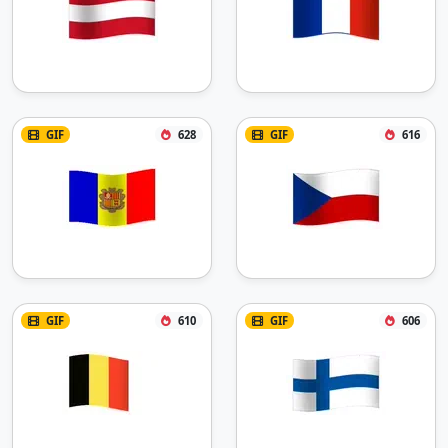
GIF
628
GIF
616
GIF
610
GIF
606