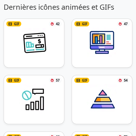
Dernières icônes animées et GIFs
GIF
42
GIF
47
GIF
57
GIF
54