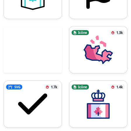
Icône
1.3k
SVG
1.7k
Icône
1.4k