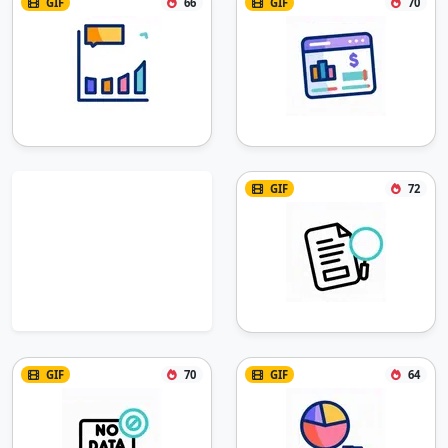
GIF
66
GIF
70
GIF
72
GIF
70
GIF
64