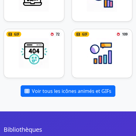
GIF
72
GIF
109
Voir tous les icônes animés et GIFs
Bibliothèques