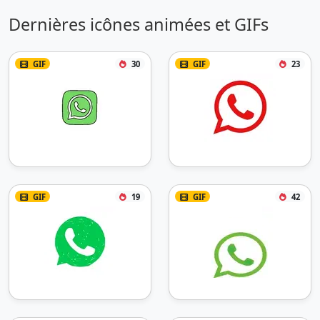
Dernières icônes animées et GIFs
GIF
30
GIF
23
GIF
19
GIF
42