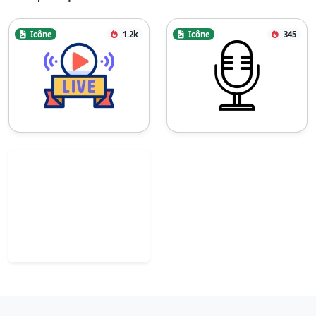
Icône
1.2k
Icône
345