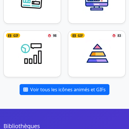
GIF
98
GIF
83
Voir tous les icônes animés et GIFs
Bibliothèques