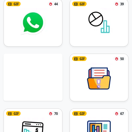
GIF
44
GIF
39
GIF
50
GIF
70
GIF
67