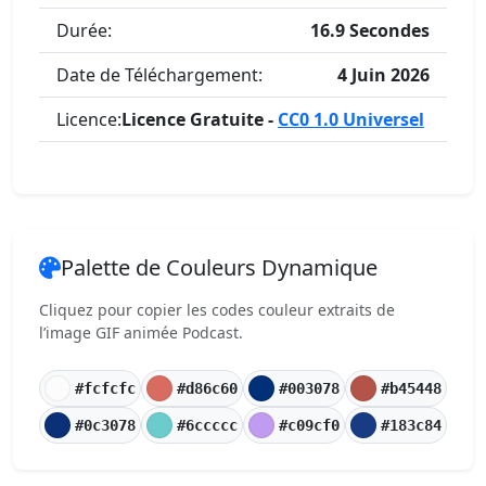
Durée:
16.9 Secondes
Date de Téléchargement:
4 Juin 2026
Licence:
Licence Gratuite -
CC0 1.0 Universel
Palette de Couleurs Dynamique
Cliquez pour copier les codes couleur extraits de
l’image GIF animée Podcast.
#fcfcfc
#d86c60
#003078
#b45448
#0c3078
#6ccccc
#c09cf0
#183c84