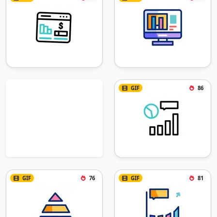
GIF
86
GIF
76
GIF
81