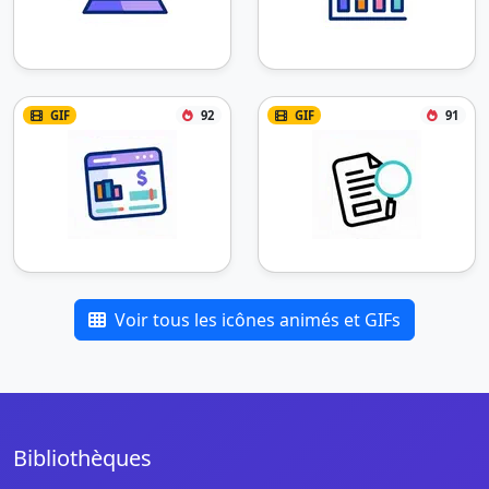
GIF
92
GIF
91
Voir tous les icônes animés et GIFs
Bibliothèques