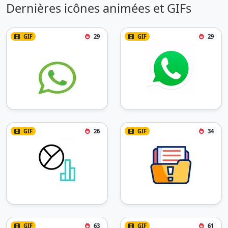
Dernières icônes animées et GIFs
GIF
29
GIF
29
GIF
26
GIF
34
GIF
63
GIF
61