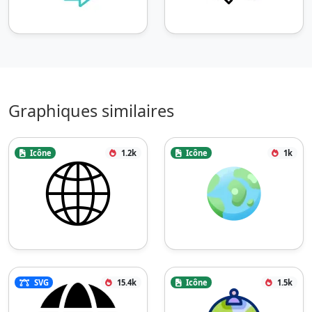
Graphiques similaires
Icône
1.2k
Icône
1k
SVG
15.4k
Icône
1.5k