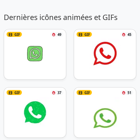
Dernières icônes animées et GIFs
GIF
49
GIF
45
GIF
37
GIF
51