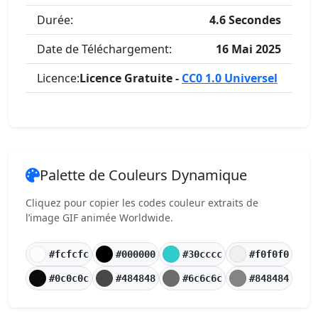
Durée:
4.6 Secondes
Date de Téléchargement:
16 Mai 2025
Licence:
Licence Gratuite -
CC0 1.0 Universel
Palette de Couleurs Dynamique
Cliquez pour copier les codes couleur extraits de
l’image GIF animée Worldwide.
#fcfcfc
#000000
#30cccc
#f0f0f0
#0c0c0c
#484848
#6c6c6c
#848484