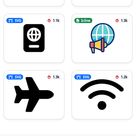
SVG
1.1k
Icône
1.3k
SVG
1.3k
SVG
1.2k