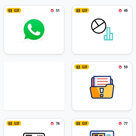
GIF
51
GIF
49
GIF
59
GIF
76
GIF
77