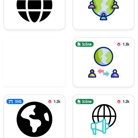
Icône
1.3k
SVG
1.2k
Icône
1.2k