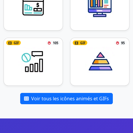
GIF
105
GIF
95
Voir tous les icônes animés et GIFs