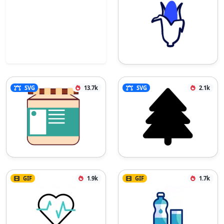
SVG
13.7k
SVG
2.1k
GIF
1.9k
GIF
1.7k