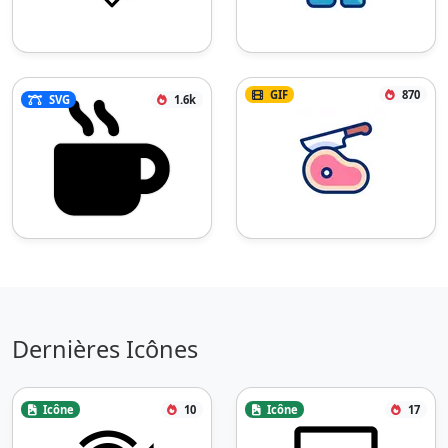
GIF
870
SVG
1.6k
Dernières Icônes
Icône
10
Icône
17