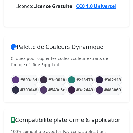
Licence:
Licence Gratuite -
CC0 1.0 Universel
Palette de Couleurs Dynamique
Cliquez pour copier les codes couleur extraits de
l’image d’icône Eggplant.
#603c84
#3c3048
#248478
#302448
#303048
#543c6c
#3c2448
#483060
Compatibilité plateforme & application
100% compatible avec les Favicons, applications