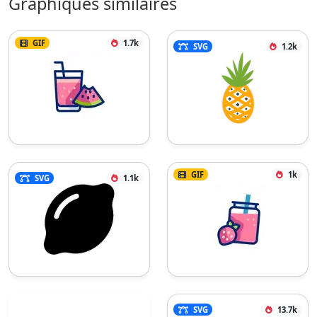
Graphiques similaires
GIF
1.7k
SVG
1.2k
GIF
1k
SVG
1.1k
SVG
13.7k