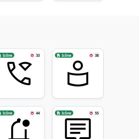
Icône
33
Icône
38
Icône
44
Icône
55