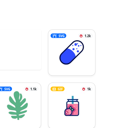
SVG
1.2k
SVG
1.1k
GIF
1k