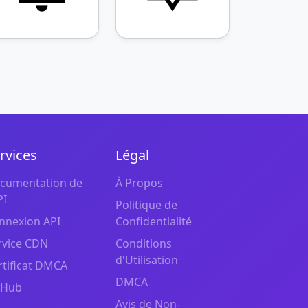
rvices
Légal
cumentation de
À Propos
PI
Politique de
nnexion API
Confidentialité
rvice CDN
Conditions
d'Utilisation
rtificat DMCA
DMCA
tHub
Avis de Non-