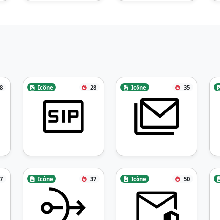
8
Icône
28
Icône
35
7
Icône
37
Icône
50