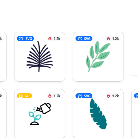
7k
SVG
1.2k
SVG
1.2k
2k
GIF
1.2k
SVG
1.2k