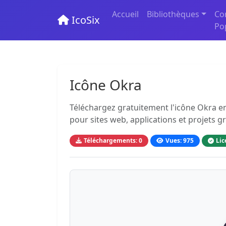
Accueil
Bibliothèques
Co
IcoSix
Po
Icône Okra
Téléchargez gratuitement l'icône Okra en
pour sites web, applications et projets g
Téléchargements: 0
Vues: 975
Lic