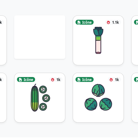
2k
Icône
1.1k
1k
Icône
1k
Icône
1k