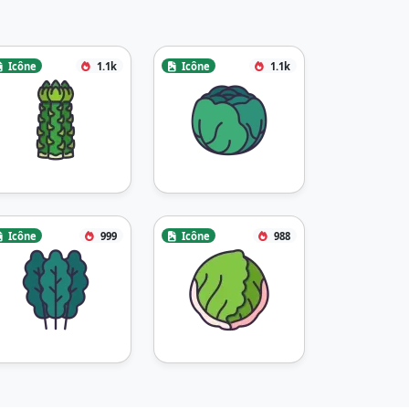
Icône
1.1k
Icône
1.1k
Icône
999
Icône
988