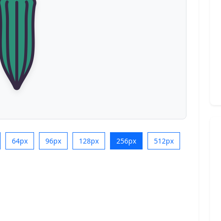
64px
96px
128px
256px
512px