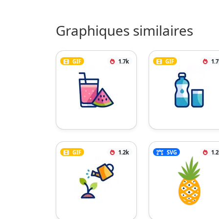
Graphiques similaires
GIF
1.7k
GIF
1.
GIF
1.2k
SVG
1.