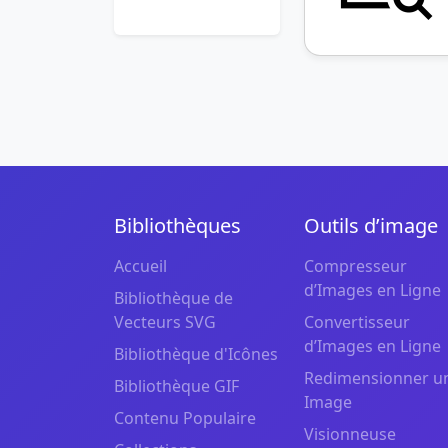
Bibliothèques
Outils d’image
Accueil
Compresseur
d’Images en Ligne
Bibliothèque de
Vecteurs SVG
Convertisseur
d’Images en Ligne
Bibliothèque d'Icônes
Redimensionner u
Bibliothèque GIF
Image
Contenu Populaire
Visionneuse