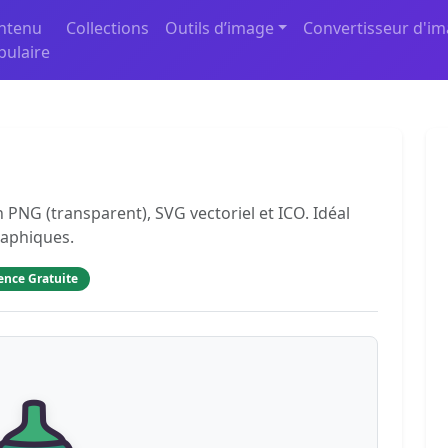
ntenu
Collections
Outils d’image
Convertisseur d'i
pulaire
 PNG (transparent), SVG vectoriel et ICO. Idéal
raphiques.
ence Gratuite