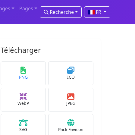
mages
Pages
Recherche
FR
Télécharger
PNG
ICO
WebP
JPEG
SVG
Pack Favicon