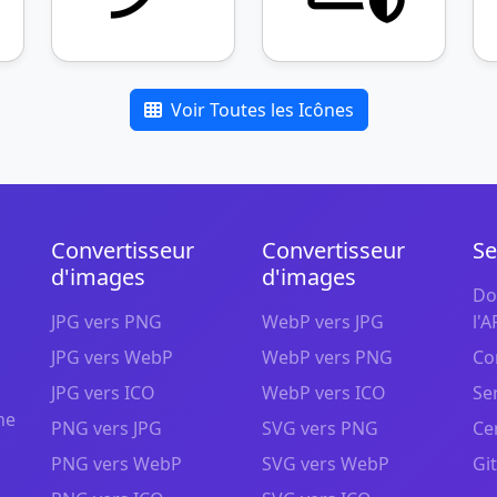
Voir Toutes les Icônes
Convertisseur
Convertisseur
Se
d'images
d'images
Do
JPG vers PNG
WebP vers JPG
l'A
JPG vers WebP
WebP vers PNG
Co
JPG vers ICO
WebP vers ICO
Se
ne
PNG vers JPG
SVG vers PNG
Ce
PNG vers WebP
SVG vers WebP
Gi