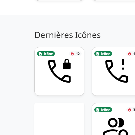
Dernières Icônes
Icône
12
Icône
1
Icône
3