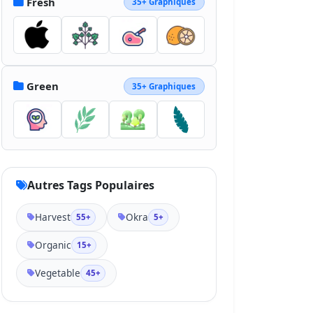
Fresh
35+ Graphiques
Green
35+ Graphiques
Autres Tags Populaires
Harvest
Okra
55+
5+
Organic
15+
Vegetable
45+