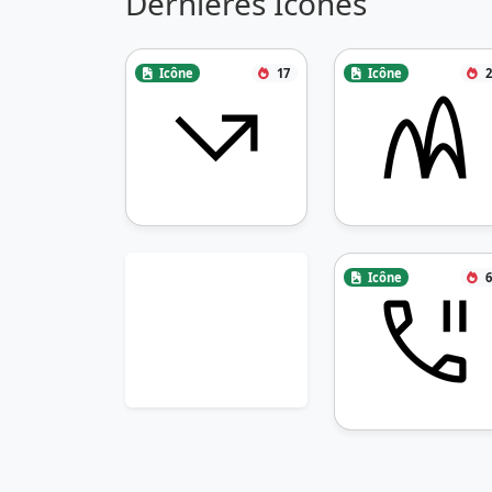
Dernières Icônes
Icône
17
Icône
2
Icône
6