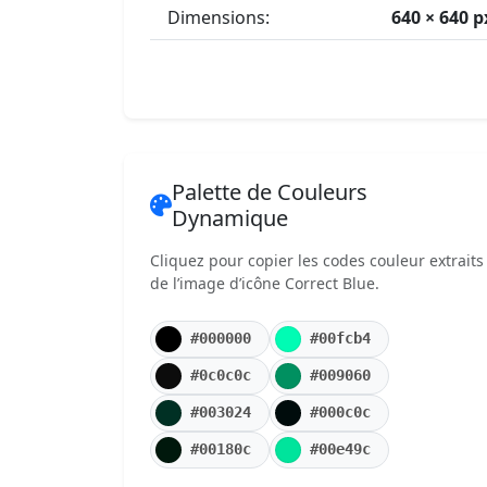
Dimensions:
640 × 640 p
Palette de Couleurs
Dynamique
Cliquez pour copier les codes couleur extraits
de l’image d’icône Correct Blue.
#000000
#00fcb4
#0c0c0c
#009060
#003024
#000c0c
#00180c
#00e49c