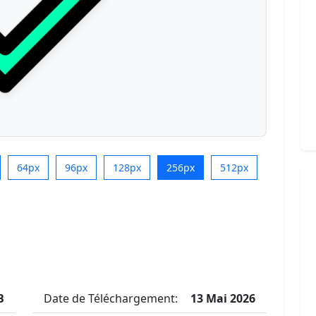
64px
96px
128px
256px
512px
B
Date de Téléchargement:
13 Mai 2026