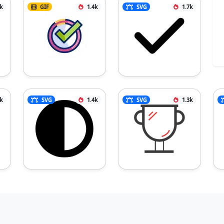
3k
GIF
1.4k
SVG
1.7k
4k
SVG
1.4k
SVG
1.3k