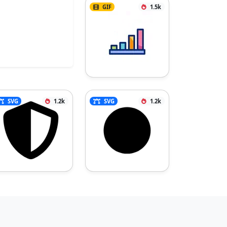
GIF
1.5k
SVG
1.2k
SVG
1.2k