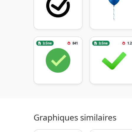
Icône
841
Icône
1.
Graphiques similaires