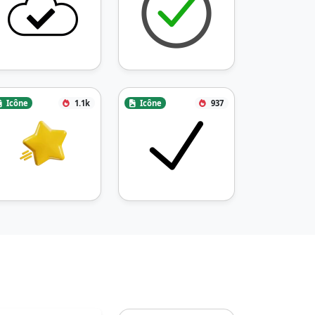
Icône
1.1k
Icône
937