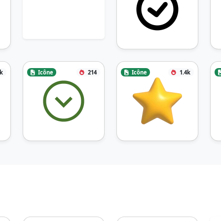
2k
Icône
214
Icône
1.4k