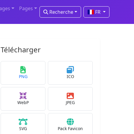
mages
Pages
Recherche
FR
Télécharger
PNG
ICO
WebP
JPEG
SVG
Pack Favicon