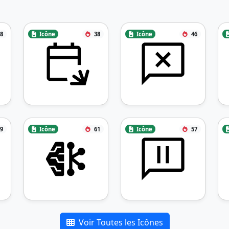
8
Icône
38
Icône
46
9
Icône
61
Icône
57
Voir Toutes les Icônes