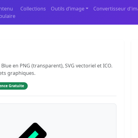
ntenu
Collections
Outils d’image
Convertisseur d'i
pulaire
 Blue en PNG (transparent), SVG vectoriel et ICO.
jets graphiques.
ence Gratuite