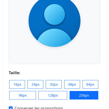
Taille:
16px
24px
32px
48px
64px
96px
128px
256px
Conserver les proportions