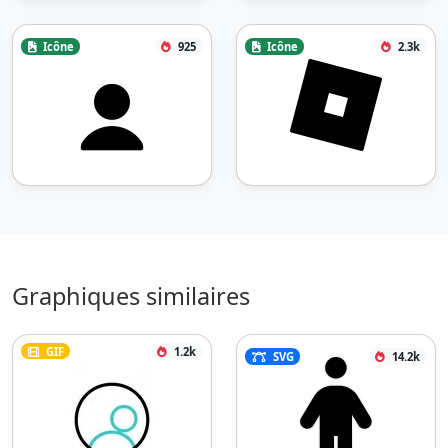
Icône
925
Icône
2.3k
Graphiques similaires
GIF
1.2k
SVG
14.2k