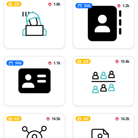
GIF
1.8k
SVG
1.2k
GIF
15.4k
SVG
1.1k
GIF
14.5k
GIF
14.2k