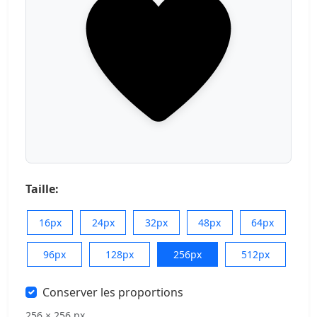
Taille:
16px
24px
32px
48px
64px
96px
128px
256px
512px
Conserver les proportions
256 × 256 px