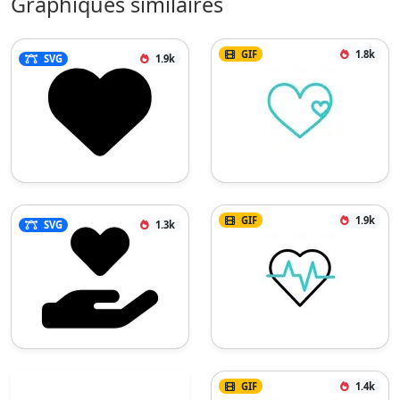
Graphiques similaires
GIF
1.8k
SVG
1.9k
GIF
1.9k
SVG
1.3k
GIF
1.4k