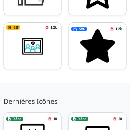
GIF
1.2k
SVG
1.2k
Dernières Icônes
Icône
10
Icône
20