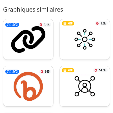
Graphiques similaires
GIF
1.5k
SVG
1.1k
GIF
14.5k
SVG
945