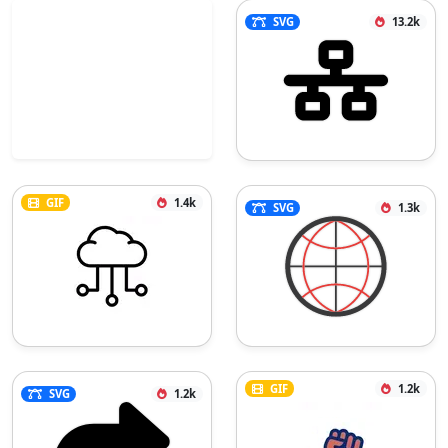
SVG
13.2k
GIF
1.4k
SVG
1.3k
GIF
1.2k
SVG
1.2k