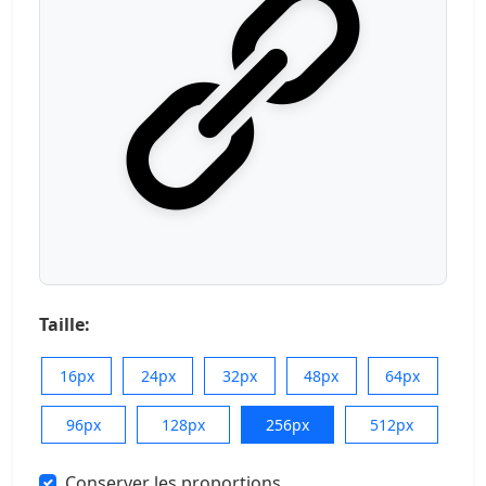
Taille:
16px
24px
32px
48px
64px
96px
128px
256px
512px
Conserver les proportions