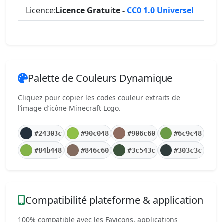
Licence:
Licence Gratuite -
CC0 1.0 Universel
Palette de Couleurs Dynamique
Cliquez pour copier les codes couleur extraits de
l’image d’icône Minecraft Logo.
#24303c
#90c048
#906c60
#6c9c48
#84b448
#846c60
#3c543c
#303c3c
Compatibilité plateforme & application
100% compatible avec les Favicons, applications