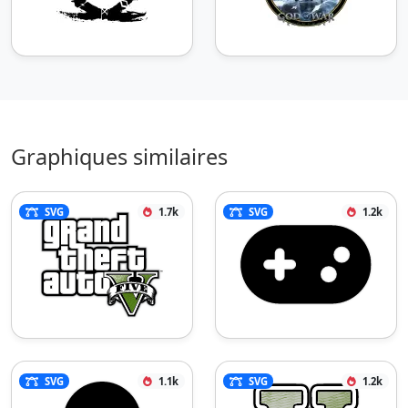
Graphiques similaires
SVG
1.7k
SVG
1.2k
SVG
1.1k
SVG
1.2k