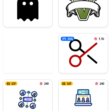
SVG
1.1k
GIF
249
GIF
240