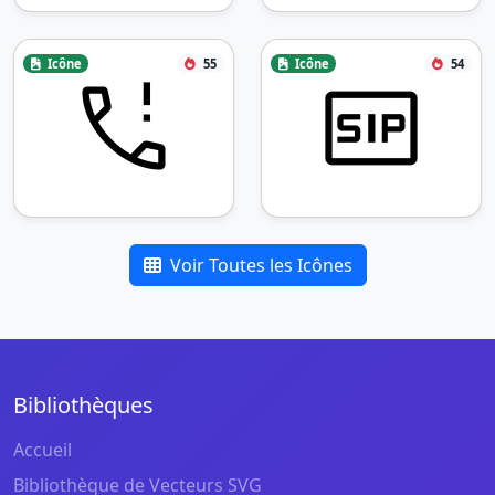
Icône
55
Icône
54
Voir Toutes les Icônes
Bibliothèques
Accueil
Bibliothèque de Vecteurs SVG