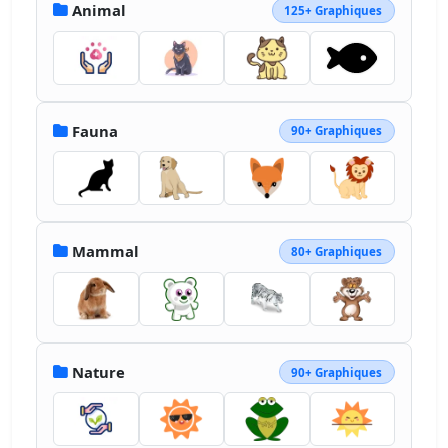
Animal
125+ Graphiques
Fauna
90+ Graphiques
Mammal
80+ Graphiques
Nature
90+ Graphiques