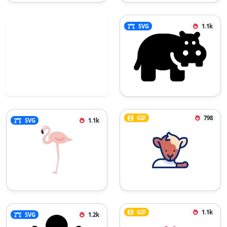
SVG
1.1k
GIF
798
SVG
1.1k
GIF
1.1k
SVG
1.2k