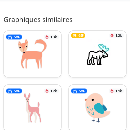
Graphiques similaires
GIF
1.2k
SVG
1.3k
SVG
1.2k
SVG
1.1k