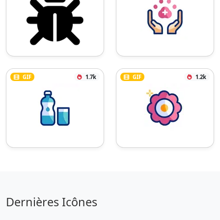
GIF
1.7k
GIF
1.2k
Dernières Icônes