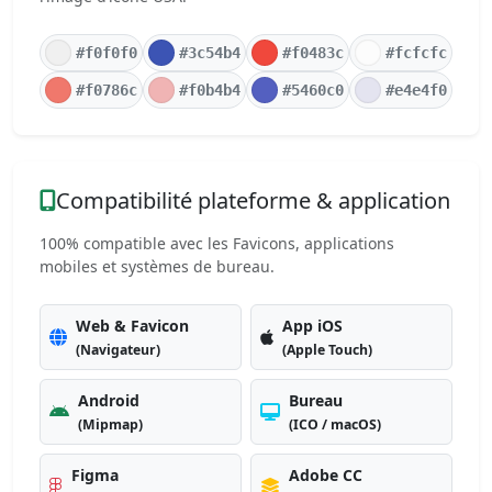
#f0f0f0
#3c54b4
#f0483c
#fcfcfc
#f0786c
#f0b4b4
#5460c0
#e4e4f0
Compatibilité plateforme & application
100% compatible avec les Favicons, applications
mobiles et systèmes de bureau.
Web & Favicon
App iOS
(Navigateur)
(Apple Touch)
Android
Bureau
(Mipmap)
(ICO / macOS)
Figma
Adobe CC