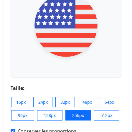
Taille:
16px
24px
32px
48px
64px
96px
128px
256px
512px
Conserver les proportions