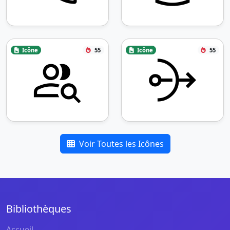
Icône
55
Icône
55
Voir Toutes les Icônes
Bibliothèques
Accueil