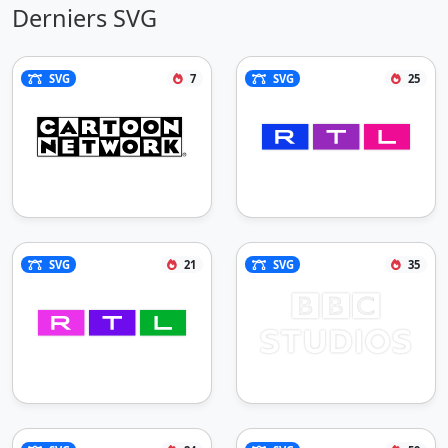
Derniers SVG
SVG
7
SVG
25
SVG
21
SVG
35