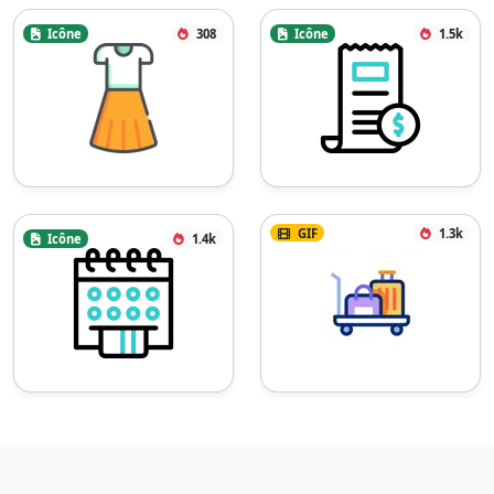
Icône
308
Icône
1.5k
GIF
1.3k
Icône
1.4k