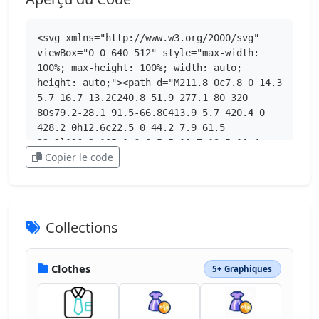
<svg xmlns="http://www.w3.org/2000/svg" 
viewBox="0 0 640 512" style="max-width: 
100%; max-height: 100%; width: auto; 
height: auto;"><path d="M211.8 0c7.8 0 14.3 
5.7 16.7 13.2C240.8 51.9 277.1 80 320 
80s79.2-28.1 91.5-66.8C413.9 5.7 420.4 0 
428.2 0h12.6c22.5 0 44.2 7.9 61.5 
22.3l126.2 105.1c6.6 5.5 10.7 13.5 11.4 
Copier le code
22.1s-2.1 17.1-7.8 23.6l-56 64c-11.4 13.1-
31.2 14.6-44.6 3.5L480 197.7V448c0 35.3-
28.7 64-64 64H224c-35.3 0-64-28.7-64-
64V197.7l-51.5 42.9c-13.3 11.1-33.1 9.6-
44.6-3.5l-56-64c-5.7-6.5-8.5-15-7.8-
Collections
23.6s4.8-16.6 11.4-22.1L137.7 22.3C155 7.9 
176.7 0 199.2 0z"></path></svg>
Clothes
5+ Graphiques