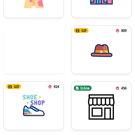
GIF
809
GIF
924
Icône
456