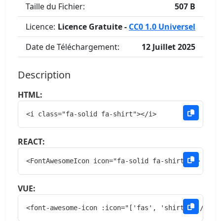
Taille du Fichier:
507 B
Licence:
Licence Gratuite -
CC0 1.0 Universel
Date de Téléchargement:
12 Juillet 2025
Description
HTML:
<i class="fa-solid fa-shirt"></i>
REACT:
<FontAwesomeIcon icon="fa-solid fa-shirt" />
VUE:
<font-awesome-icon :icon="['fas', 'shirt']" />