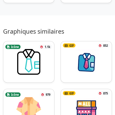
Graphiques similaires
GIF
852
Icône
1.1k
GIF
875
Icône
979