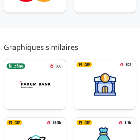
Graphiques similaires
GIF
302
Icône
360
GIF
15.5k
GIF
1.1k