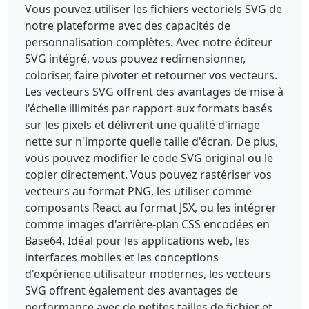
Vous pouvez utiliser les fichiers vectoriels SVG de
17.02 22.826-17.02 11.137 0 22.352 5.41 
notre plateforme avec des capacités de
22.432 18.039h-14.589c.235-5.098-4.55-
6.745-9.021-6.745-3.137 0-7.059 1.097-7.059 
personnalisation complètes. Avec notre éditeur
4.785 0 4.313 8.078 5.097 16.235 7.373 
SVG intégré, vous pouvez redimensionner,
8.081 2.274 16.237 6.038 16.237 16.156 0 
coloriser, faire pivoter et retourner vos vecteurs.
14.198-12.08 18.748-24.393 18.748-12.863 0-
Les vecteurs SVG offrent des avantages de mise à
24.234-5.649-24.316-20.001zm40.943-
l'échelle illimités par rapport aux formats basés
37.177h41.258v11.686h-
sur les pixels et délivrent une qualité d'image
26.667v11.452h23.059v11.292h-
nette sur n'importe quelle taille d'écran. De plus,
23.059v21.572h-14.591zm47.927 
0h44.629v11.686h-
vous pouvez modifier le code SVG original ou le
30.041v9.805h27.452v11.294h-
copier directement. Vous pouvez rastériser vos
27.452v10.668h30.826v12.548h-45.413zm53.728 
vecteurs au format PNG, les utiliser comme
0h28.55c9.883 0 19.606 4.472 19.606 15.764 
composants React au format JSX, ou les intégrer
0 6.04-2.9 11.766-8.783 14.042v.155c5.96 
comme images d'arrière-plan CSS encodées en
1.414 7.687 8.078 8.156 13.413.159 
Base64. Idéal pour les applications web, les
2.352.392 10.587 2.354 12.629h-14.433c-
interfaces mobiles et les conceptions
1.257-1.882-1.489-7.373-1.647-8.941-.392-
5.648-1.332-11.451-8.156-11.451h-
d'expérience utilisateur modernes, les vecteurs
11.058v20.392h-14.589zm14.589 
SVG offrent également des avantages de
24.313h12.237c4.391 0 6.742-2.352 6.742-
performance avec de petites tailles de fichier et