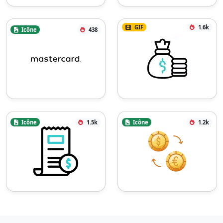
GIF
1.6k
Icône
438
Icône
1.5k
Icône
1.2k