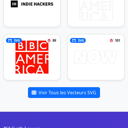
SVG
89
SVG
101
Voir Tous les Vecteurs SVG