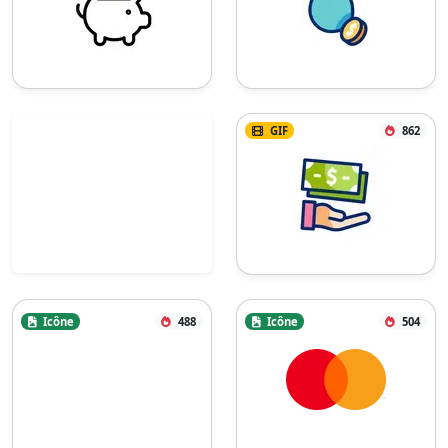
GIF
862
Icône
488
Icône
504