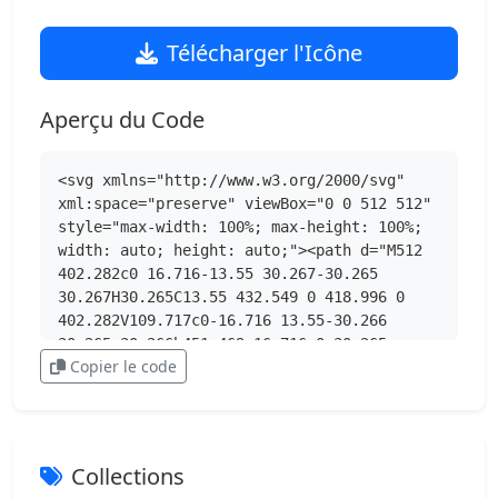
Télécharger l'Icône
Aperçu du Code
<svg xmlns="http://www.w3.org/2000/svg" 
xml:space="preserve" viewBox="0 0 512 512" 
style="max-width: 100%; max-height: 100%; 
width: auto; height: auto;"><path d="M512 
402.282c0 16.716-13.55 30.267-30.265 
30.267H30.265C13.55 432.549 0 418.996 0 
402.282V109.717c0-16.716 13.55-30.266 
30.265-30.266h451.469c16.716 0 30.265 
Copier le code
13.551 30.265 30.266z" 
style="fill:#e7e8e3"></path><path 
d="M21.517 402.282V109.717c0-16.716 13.552-
30.266 30.267-30.266h-21.52C13.55 79.451 0 
93.003 0 109.717v292.565c0 16.716 13.55 
Collections
30.267 30.265 30.267h21.52c-16.715 0-