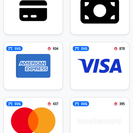
SVG
934
SVG
878
SVG
437
SVG
395