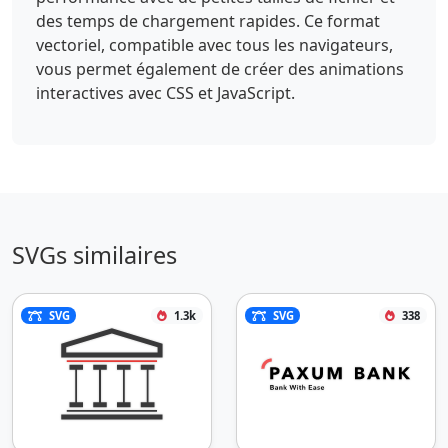
6.586 0-4.156-3.291-6.042-7.372-6.042h-
des temps de chargement rapides. Ce format
11.607z" style="fill:#66cde7"></path><path 
vectoriel, compatible avec tous les navigateurs,
d="M44.889 179.38h88.3v17.682h-88.3zm0 
vous permet également de créer des animations
63.65h88.3v17.681h-88.3zm0-
interactives avec CSS et JavaScript.
31.83h88.3v17.682h-88.3z" 
style="fill:#d92b2b"></path></svg>
SVGs similaires
SVG
1.3k
SVG
338