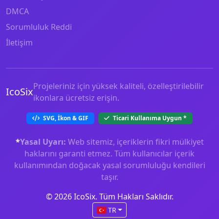
DMCA
Sorumluluk Reddi
İletişim
Projeleriniz için yüksek kaliteli, özelleştirilebilir
IcoSix
ikonlara ücretsiz erişin.
SVG, İkon & GIF
Ticari Kullanıma Uygun
*
*
Yasal Uyarı:
Web sitemiz, içeriklerin fikri mülkiyet
haklarını garanti etmez. Tüm kullanıcılar içerik
kullanımından doğacak yasal sorumluluğu kendileri
taşır.
© 2026 IcoSix. Tüm Hakları Saklıdır.
TR