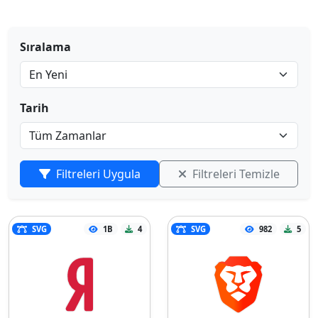
Sıralama
Tarih
Filtreleri Uygula
Filtreleri Temizle
SVG
1B
4
SVG
982
5