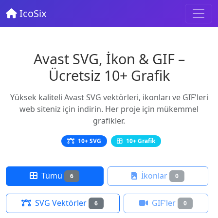
IcoSix
Avast SVG, İkon & GIF –
Ücretsiz 10+ Grafik
Yüksek kaliteli Avast SVG vektörleri, ikonları ve GIF'leri
web siteniz için indirin. Her proje için mükemmel
grafikler.
10+ SVG
10+ Grafik
Tümü
İkonlar
6
0
SVG Vektörler
GIF'ler
6
0