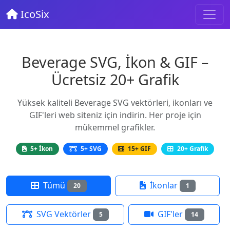
IcoSix
Beverage SVG, İkon & GIF –
Ücretsiz 20+ Grafik
Yüksek kaliteli Beverage SVG vektörleri, ikonları ve
GIF'leri web siteniz için indirin. Her proje için
mükemmel grafikler.
5+ İkon
5+ SVG
15+ GIF
20+ Grafik
Tümü
İkonlar
20
1
SVG Vektörler
GIF'ler
5
14