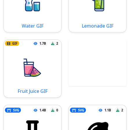
Water GIF
Lemonade GIF
GIF
1.7B
2
Fruit Juice GIF
SVG
1.4B
0
SVG
1.1B
2