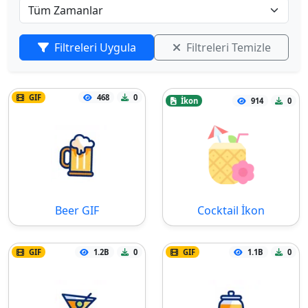
Filtreleri Uygula
Filtreleri Temizle
GIF
468
0
İkon
914
0
Beer GIF
Cocktail İkon
GIF
1.2B
0
GIF
1.1B
0