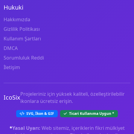
Hukuki
Hakkımızda
Gizlilik Politikası
Kullanım Şartları
DMCA
Sorumluluk Reddi
İletişim
Projeleriniz için yüksek kaliteli, özelleştirilebilir
IcoSix
ikonlara ücretsiz erişin.
SVG, İkon & GIF
Ticari Kullanıma Uygun
*
*
Yasal Uyarı:
Web sitemiz, içeriklerin fikri mülkiyet