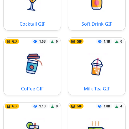
Cocktail GIF
Soft Drink GIF
GIF
1.6B
6
GIF
1.1B
0
Coffee GIF
Milk Tea GIF
GIF
1.1B
0
GIF
1.8B
4