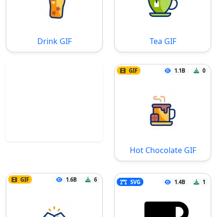
Drink GIF
Tea GIF
GIF
1.1B
0
Hot Chocolate GIF
GIF
1.6B
6
SVG
1.4B
1