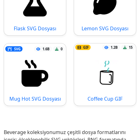
Flask SVG Dosyası
Lemon SVG Dosyası
GIF
1.2B
15
SVG
1.6B
0
Mug Hot SVG Dosyası
Coffee Cup GIF
Beverage koleksiyonumuz çeşitli dosya formatlarını
içerir: ölçeklenebilir SVG vektörleri, PNG formatında