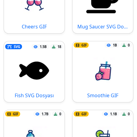
Cheers GIF
Mug Saucer SVG Dosyası
GIF
1B
0
SVG
1.5B
18
Fish SVG Dosyası
Smoothie GIF
GIF
1.7B
0
GIF
1.1B
0