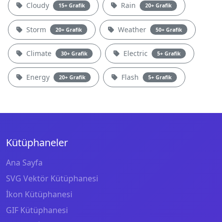
Cloudy
Rain
15+ Grafik
20+ Grafik
Storm
Weather
20+ Grafik
50+ Grafik
Climate
Electric
30+ Grafik
5+ Grafik
Energy
Flash
20+ Grafik
5+ Grafik
Kütüphaneler
Ana Sayfa
SVG Vektör Kütüphanesi
İkon Kütüphanesi
GIF Kütüphanesi