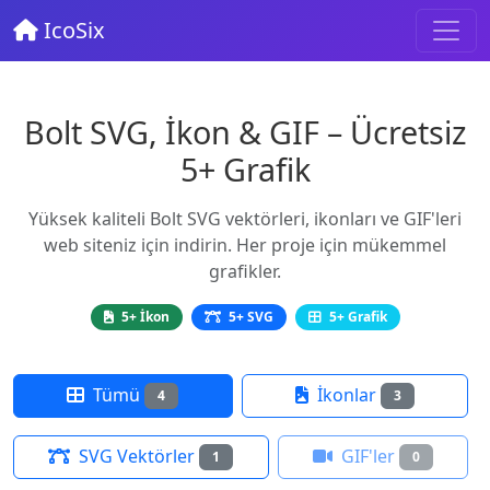
IcoSix
Bolt SVG, İkon & GIF – Ücretsiz
5+ Grafik
Yüksek kaliteli Bolt SVG vektörleri, ikonları ve GIF'leri
web siteniz için indirin. Her proje için mükemmel
grafikler.
5+ İkon
5+ SVG
5+ Grafik
Tümü
İkonlar
4
3
SVG Vektörler
GIF'ler
1
0