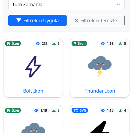
Filtreleri Uygula
Filtreleri Temizle
İkon
252
5
İkon
1.1B
5
Bolt İkon
Thunder İkon
İkon
1.1B
8
SVG
1.1B
4