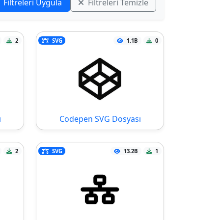
Filtreleri Uygula
Filtreleri Temizle
2
SVG
1.1B
0
ı
Codepen SVG Dosyası
2
SVG
13.2B
1