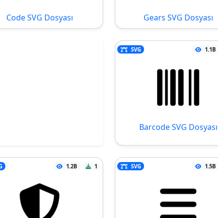
Code SVG Dosyası
Gears SVG Dosyası
SVG
1.1B
Barcode SVG Dosyası
G
1.2B
1
SVG
1.5B