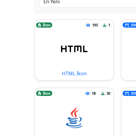
İkon
193
1
SV
HTML İkon
İkon
1B
30
SV