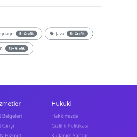
nguage
Java
5+ Grafik
5+ Grafik
gn
15+ Grafik
zmetler
Hukuki
 Belgeleri
Hakkımızda
 Girişi
Gizlilik Politikası
N Hizmeti
Kullanım Şartları