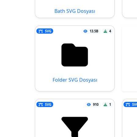
Bath SVG Dosyası
SVG
13.5B
4
Folder SVG Dosyası
SVG
910
1
SV