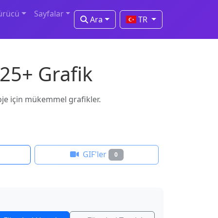
ürücü
Sayfalar
Ara
TR
 25+ Grafik
roje için mükemmel grafikler.
GIF'ler
0