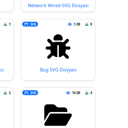
Network Wired SVG Dosyası
1
SVG
1.2B
0
sı
Bug SVG Dosyası
2
SVG
14.2B
4