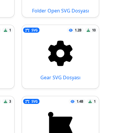
Folder Open SVG Dosyası
1
SVG
1.2B
10
Gear SVG Dosyası
3
SVG
1.4B
1