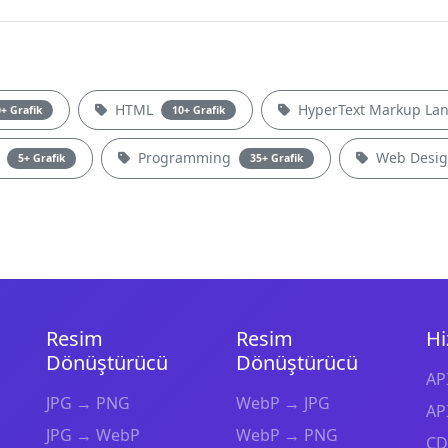
HTML
HyperText Markup La
+ Grafik
10+ Grafik
P
Programming
Web Desi
5+ Grafik
35+ Grafik
Resim
Resim
Hi
Dönüştürücü
Dönüştürücü
API
JPG → PNG
WebP → JPG
API
JPG → WebP
WebP → PNG
CD