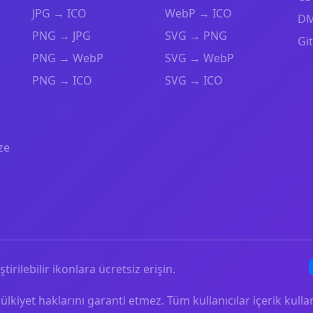
JPG → ICO
WebP → ICO
DM
PNG → JPG
SVG → PNG
Gi
PNG → WebP
SVG → WebP
PNG → ICO
SVG → ICO
ze
ştirilebilir ikonlara ücretsiz erişin.
mülkiyet haklarını garanti etmez. Tüm kullanıcılar içerik ku