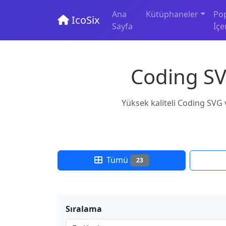
Ana
Kütüphaneler
Po
IcoSix
Sayfa
İçe
Coding SVG
Yüksek kaliteli Coding SVG v
Tümü
23
Sıralama