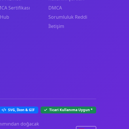
CA Sertifikası
DMCA
tHub
Sorumluluk Reddi
İletişim
SVG, İkon & GIF
Ticari Kullanıma Uygun
*
llanımından doğacak