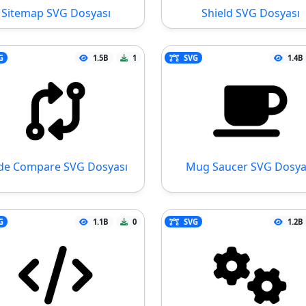
Sitemap SVG Dosyası
Shield SVG Dosyası
G
1.5B
1
SVG
1.4B
de Compare SVG Dosyası
Mug Saucer SVG Dosya
G
1.1B
0
SVG
1.2B