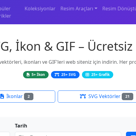
püler
Koleksiyonlar
Resim Araçları
Resim Dönüşt
rikler
, İkon & GIF – Ücretsiz
ektörleri, ikonları ve GIF'leri web siteniz için indirin. Her p
5+ İkon
25+ SVG
25+ Grafik
İkonlar
SVG Vektörler
2
21
Tarih