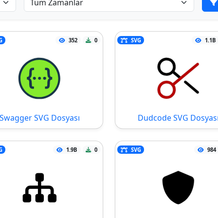
G
352
0
SVG
1.1B
Swagger SVG Dosyası
Dudcode SVG Dosyas
G
1.9B
0
SVG
984