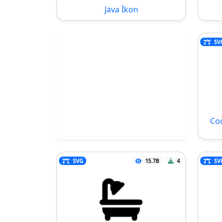
Java İkon
SV
Co
SVG
15.7B
4
SV