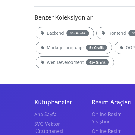
Benzer Koleksiyonlar
Backend
Frontend
90+ Grafik
80
Markup Language
OO
5+ Grafik
Web Development
45+ Grafik
Kütüphaneler
Resim Araçları
Ana Sayfa
Online Resim
Sıkıştırıcı
SVG Vektör
Kütüphanesi
Online Resim