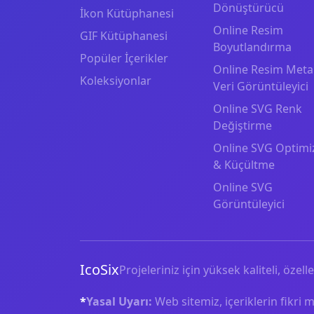
Dönüştürücü
İkon Kütüphanesi
Online Resim
GIF Kütüphanesi
Boyutlandırma
Popüler İçerikler
Online Resim Meta
Koleksiyonlar
Veri Görüntüleyici
Online SVG Renk
Değiştirme
Online SVG Optimi
& Küçültme
Online SVG
Görüntüleyici
IcoSix
Projeleriniz için yüksek kaliteli, özelle
*
Yasal Uyarı:
Web sitemiz, içeriklerin fikri 