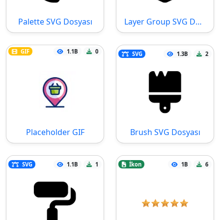
Palette SVG Dosyası
Layer Group SVG Dosyası
GIF
1.1B
0
SVG
1.3B
2
Placeholder GIF
Brush SVG Dosyası
SVG
1.1B
1
İkon
1B
6