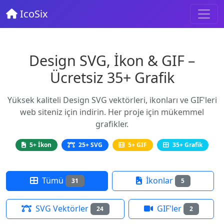
IcoSix
Design SVG, İkon & GIF –
Ücretsiz 35+ Grafik
Yüksek kaliteli Design SVG vektörleri, ikonları ve GIF'leri
web siteniz için indirin. Her proje için mükemmel
grafikler.
5+ İkon
25+ SVG
5+ GIF
35+ Grafik
Tümü
İkonlar
31
5
SVG Vektörler
GIF'ler
24
2