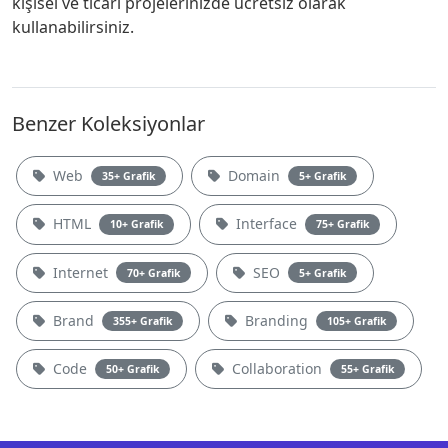
kişisel ve ticari projelerinizde ücretsiz olarak
kullanabilirsiniz.
Benzer Koleksiyonlar
Web
Domain
35+ Grafik
5+ Grafik
HTML
Interface
10+ Grafik
75+ Grafik
Internet
SEO
70+ Grafik
5+ Grafik
Brand
Branding
355+ Grafik
105+ Grafik
Code
Collaboration
50+ Grafik
55+ Grafik