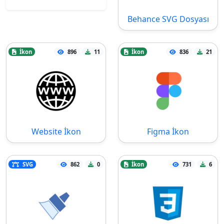
Behance SVG Dosyası
İkon
896
11
İkon
836
21
Website İkon
Figma İkon
SVG
862
0
İkon
731
6