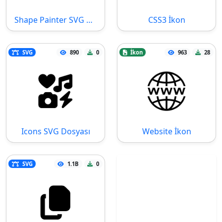
Shape Painter SVG Dosyası
CSS3 İkon
SVG
890
0
İkon
963
28
Icons SVG Dosyası
Website İkon
SVG
1.1B
0