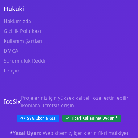
Hukuki
Hakkımızda
Gizlilik Politikası
Kullanım Şartları
DMCA
Sorumluluk Reddi
İletişim
Projeleriniz için yüksek kaliteli, özelleştirilebilir
IcoSix
ikonlara ücretsiz erişin.
SVG, İkon & GIF
Ticari Kullanıma Uygun
*
*
Yasal Uyarı:
Web sitemiz, içeriklerin fikri mülkiyet